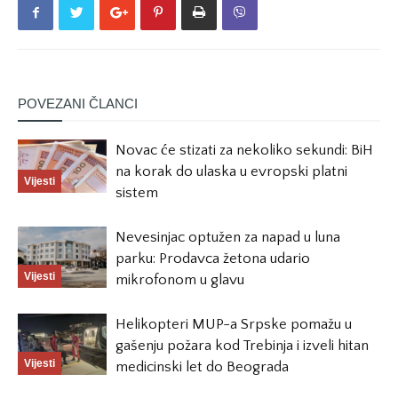
POVEZANI ČLANCI
Novac će stizati za nekoliko sekundi: BiH
na korak do ulaska u evropski platni
Vijesti
sistem
Nevesinjac optužen za napad u luna
parku: Prodavca žetona udario
Vijesti
mikrofonom u glavu
Helikopteri MUP-a Srpske pomažu u
gašenju požara kod Trebinja i izveli hitan
Vijesti
medicinski let do Beograda