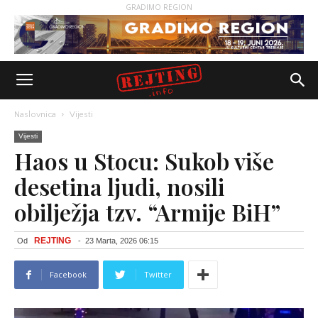
GRADIMO REGION
Naslovnica
Vijesti
Vijesti
Haos u Stocu: Sukob više
desetina ljudi, nosili
obilježja tzv. “Armije BiH”
REJTING
Od
-
23 Marta, 2026 06:15
Facebook
Twitter