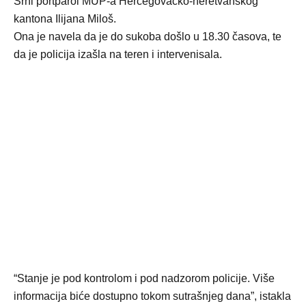
Srni portparol MUP-a Hercegovačko-neretvanskog
kantona Ilijana Miloš.
Ona je navela da je do sukoba došlo u 18.30 časova, te
da je policija izašla na teren i intervenisala.
“Stanje je pod kontrolom i pod nadzorom policije. Više
informacija biće dostupno tokom sutrašnjeg dana”, istakla