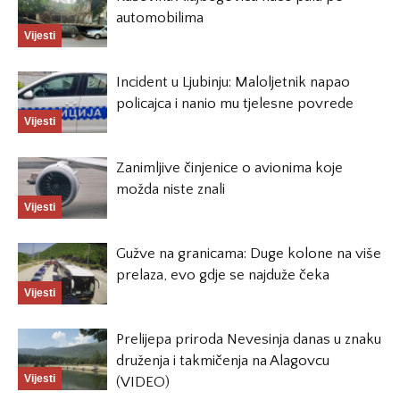
automobilima
Vijesti
Incident u Ljubinju: Maloljetnik napao
policajca i nanio mu tjelesne povrede
Vijesti
Zanimljive činjenice o avionima koje
možda niste znali
Vijesti
Gužve na granicama: Duge kolone na više
prelaza, evo gdje se najduže čeka
Vijesti
Prelijepa priroda Nevesinja danas u znaku
druženja i takmičenja na Alagovcu
Vijesti
(VIDEO)