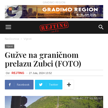
GRADIMO REGION
Naslovnica
Vijesti
Vijesti
Gužve na graničnom
prelazu Zubci (FOTO)
REJTING
Od
-
27 Jula, 2024 13:52
Facebook
Twitter