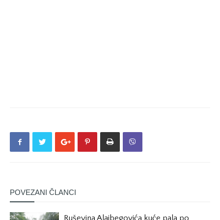
POVEZANI ČLANCI
Ruševina Alajbegovića kuće pala po