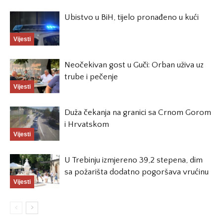
Ubistvo u BiH, tijelo pronađeno u kući
Vijesti
Neočekivan gost u Guči: Orban uživa uz
trube i pečenje
Vijesti
Duža čekanja na granici sa Crnom Gorom
i Hrvatskom
Vijesti
U Trebinju izmjereno 39,2 stepena, dim
sa požarišta dodatno pogoršava vrućinu
Vijesti