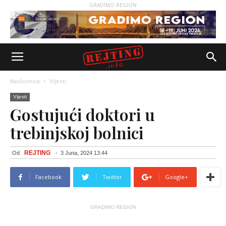
GRADIMO REGION
Naslovnica
Vijesti
Vijesti
Gostujući doktori u
trebinjskoj bolnici
REJTING
Od
-
3 Juna, 2024 13:44
Facebook
Twitter
Google+
GRADIMO REGION