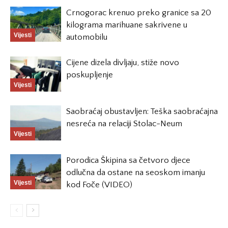
Crnogorac krenuo preko granice sa 20
kilograma marihuane sakrivene u
Vijesti
automobilu
Cijene dizela divljaju, stiže novo
poskupljenje
Vijesti
Saobraćaj obustavljen: Teška saobraćajna
nesreća na relaciji Stolac-Neum
Vijesti
Porodica Škipina sa četvoro djece
odlučna da ostane na seoskom imanju
Vijesti
kod Foče (VIDEO)