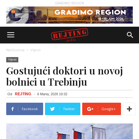
GRADIMO REGION
Naslovnica
Vijesti
Vijesti
Gostujući doktori u novoj
bolnici u Trebinju
REJTING
Od
-
6 Marta, 2026 19:32
Facebook
Twitter
Google+