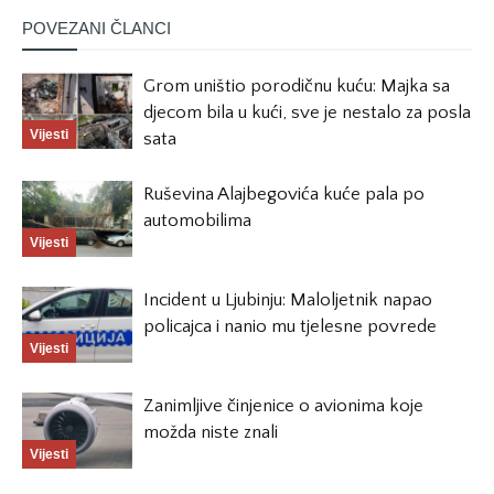
POVEZANI ČLANCI
Grom uništio porodičnu kuću: Majka sa
djecom bila u kući, sve je nestalo za posla
Vijesti
sata
Ruševina Alajbegovića kuće pala po
automobilima
Vijesti
Incident u Ljubinju: Maloljetnik napao
policajca i nanio mu tjelesne povrede
Vijesti
Zanimljive činjenice o avionima koje
možda niste znali
Vijesti