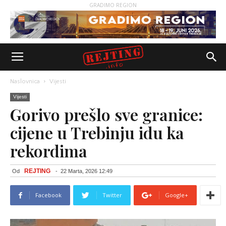
GRADIMO REGION
Naslovnica
Vijesti
Vijesti
Gorivo prešlo sve granice:
cijene u Trebinju idu ka
rekordima
REJTING
Od
-
22 Marta, 2026 12:49
Facebook
Twitter
Google+