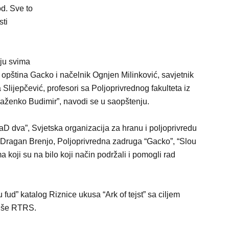
od. Sve to
sti
ju svima
u opština Gacko i načelnik Ognjen Milinković, savjetnik
 Slijepčević, profesori sa Poljoprivrednog fakulteta iz
raženko Budimir”, navodi se u saopštenju.
aD dva”, Svjetska organizacija za hranu i poljoprivredu
 Dragan Brenjo, Poljoprivredna zadruga “Gacko”, “Slou
 koji su na bilo koji način podržali i pomogli rad
fud” katalog Riznice ukusa “Ark of tejst” sa ciljem
piše RTRS.