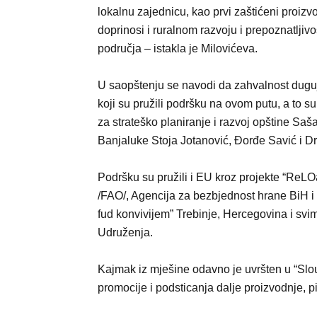
lokalnu zajednicu, kao prvi zaštićeni proizv
doprinosi i ruralnom razvoju i prepoznatljivo
područja – istakla je Milovićeva.
U saopštenju se navodi da zahvalnost dugu
koji su pružili podršku na ovom putu, a to s
za strateško planiranje i razvoj opštine Saša
Banjaluke Stoja Jotanović, Đorđe Savić i D
Podršku su pružili i EU kroz projekte “ReLO
/FAO/, Agencija za bezbjednost hrane BiH i
fud konvivijem” Trebinje, Hercegovina i svima
Udruženja.
Kajmak iz mješine odavno je uvršten u “Slou 
promocije i podsticanja dalje proizvodnje, 