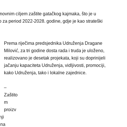
snovnim ciljem zaštite gatačkog kajmaka, što je u
 za period 2022-2028. godine, gdje je kao strateški
Prema riječima predsjednika Udruženja Dragane
Milović, za tri godine dosta rada i truda je uloženo,
realizovano je desetak projekata, koji su doprinijeli
jačanju kapaciteta Udruženja, vidljivosti, promociji,
kako Udruženja, tako i lokalne zajednice.
–
Zaštito
m
proizv
ji
 na