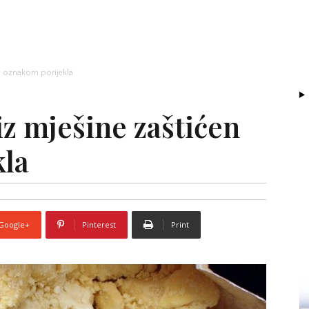
en oznakom porijekla
z mješine zaštićen
kla
Google+
Pinterest
Print