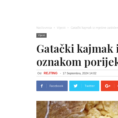
Naslovnica
Vijesti
Gatački kajmak iz mješine zaštić
Vijesti
Gatački kajmak i
oznakom porije
REJTING
Od
-
17 Septembra, 2024 14:02
Facebook
Twitter