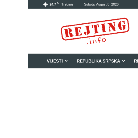
C
24.7
Trebinje
Subota, August 8, 2026
Rejting
VIJESTI
REPUBLIKA SRPSKA
R