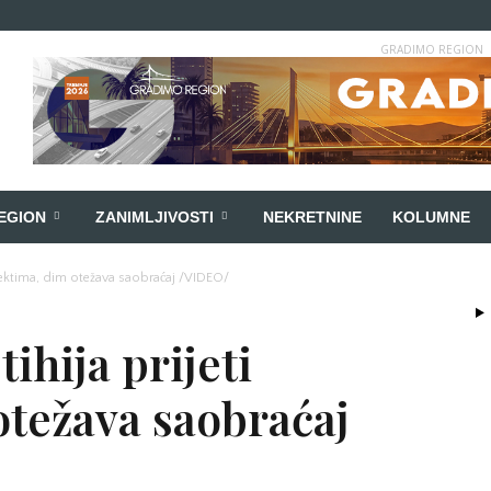
GRADIMO REGION
EGION
ZANIMLJIVOSTI
NEKRETNINE
KOLUMNE
bjektima, dim otežava saobraćaj /VIDEO/
ihija prijeti
otežava saobraćaj