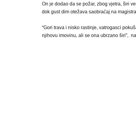
On je dodao da se požar, zbog vjetra, širi v
dok gust dim otežava saobraćaj na magistr
“Gori trava i nisko rastinje, vatrogasci poku
njihovu imovinu, ali se ona ubrzano širi”, n