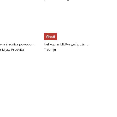
Vijesti
vna sjednica povodom
Helikopter MUP-a gasi požar u
r Mijata Prcovića
Trebinju