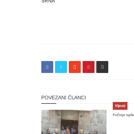
SRNA
POVEZANI ČLANCI
Vijesti
Počinje ispla