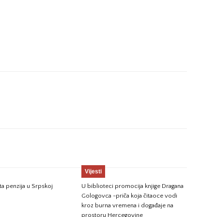
Vijesti
ta penzija u Srpskoj
U biblioteci promocija knjige Dragana
Gologovca -priča koja čitaoce vodi
kroz burna vremena i događaje na
prostoru Hercegovine