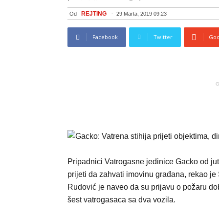
REJTING
Od
-
29 Marta, 2019 09:23
Facebook
Twitter
Goo
G
Pripadnici Vatrogasne jedinice Gacko od jut
prijeti da zahvati imovinu građana, rekao je
Rudović je naveo da su prijavu o požaru dob
šest vatrogasaca sa dva vozila.