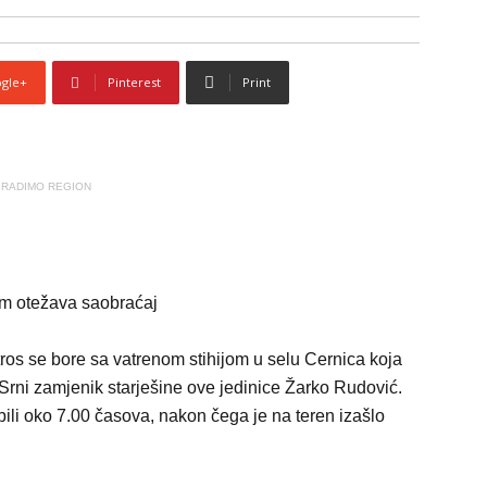
gle+
Pinterest
Print
RADIMO REGION
ros se bore sa vatrenom stihijom u selu Cernica koja
 Srni zamjenik starješine ove jedinice Žarko Rudović.
ili oko 7.00 časova, nakon čega je na teren izašlo