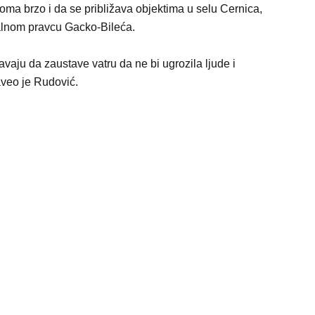
eoma brzo i da se približava objektima u selu Cernica,
alnom pravcu Gacko-Bileća.
šavaju da zaustave vatru da ne bi ugrozila ljude i
aveo je Rudović.