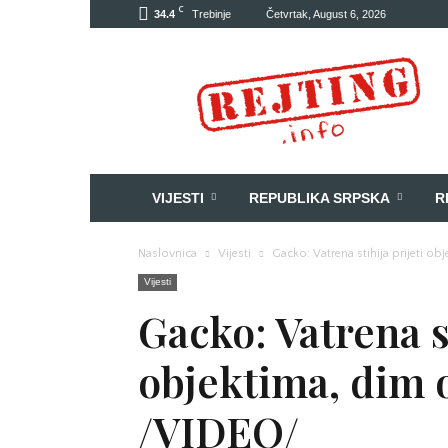
C
34.4
Trebinje
Četvrtak, August 6, 2026
Rejting
VIJESTI
REPUBLIKA SRPSKA
R
Naslovnica
Vijesti
Gacko: Vatrena stihija prijeti o
Vijesti
Gacko: Vatrena st
objektima, dim 
/VIDEO/