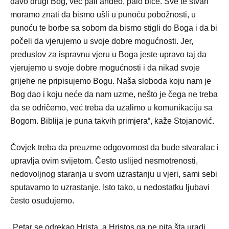
đavo drugi Bog, već pali anđeo, palo biće. Sve te stvari
moramo znati da bismo ušli u punoću pobožnosti, u
punoću te borbe sa sobom da bismo stigli do Boga i da bi
počeli da vjerujemo u svoje dobre mogućnosti. Jer,
preduslov za ispravnu vjeru u Boga jeste upravo taj da
vjerujemo u svoje dobre mogućnosti i da nikad svoje
grijehe ne pripisujemo Bogu. Naša sloboda koju nam je
Bog dao i koju neće da nam uzme, nešto je čega ne treba
da se odričemo, već treba da uzalimo u komunikaciju sa
Bogom. Biblija je puna takvih primjera“, kaže Stojanović.
Čovjek treba da preuzme odgovornost da bude stvaralac i
upravlja ovim svijetom. Često uslijed nesmotrenosti,
nedovoljnog staranja u svom uzrastanju u vjeri, sami sebi
sputavamo to uzrastanje. Isto tako, u nedostatku ljubavi
često osuđujemo.
„Petar se odrekao Hrista, a Hristos ga ne pita šta uradi,