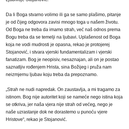
Da li Boga stvarno volimo ili ga se samo plašimo, pitanje
je od čijeg odgovora zavisi mnogo toga u našem životu.
Od Boga ne treba da imamo strah, već naš odnos prema
Bogu treba da se temelji na ljubavi. Uplašenost od Boga
koja ne vodi mudrosti je opasna, rekao je protojerej
Stojanović, i stvara vjerski fundamentalizam i vjerski
fanatizam. Bog je neopisiv, nesaznajan, ali on je postao
saznatljiv rođenjem Hrista, sina Božijeg i pruža nam
neizmjernu ljubav koju treba da prepoznamo.
„Strah ne nudi napredak. On zaustavlja, a mi tragamo za
istinom. Bog nije autoritet koji se nameće nego istina koja
se otkriva, jer naša vjera nije strah od većeg, nego je
naše uzrastanje dok ne dorastemo u punoću vjere
Hristove“, rekao je Stojanović.