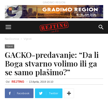
GRADIMO REGION
Naslovnica
Vijesti
Vijesti
GACKO-predavanje: “Da li
Boga stvarno volimo ili ga
se samo plašimo?”
REJTING
Od
-
13 Aprila, 2019 16:10
Facebook
Twitter