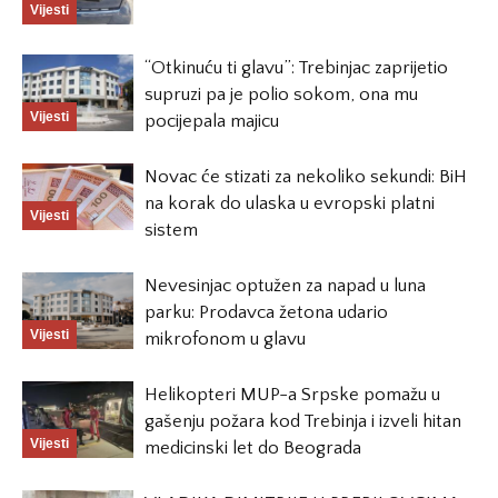
Vijesti
“Otkinuću ti glavu”: Trebinjac zaprijetio
supruzi pa je polio sokom, ona mu
Vijesti
pocijepala majicu
Novac će stizati za nekoliko sekundi: BiH
na korak do ulaska u evropski platni
Vijesti
sistem
Nevesinjac optužen za napad u luna
parku: Prodavca žetona udario
Vijesti
mikrofonom u glavu
Helikopteri MUP-a Srpske pomažu u
gašenju požara kod Trebinja i izveli hitan
Vijesti
medicinski let do Beograda