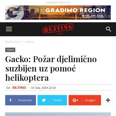
GRADIMO REGION
Naslovnica
Vijesti
Vijesti
Gacko: Požar djelimično
suzbijen uz pomoć
helikoptera
REJTING
Od
-
14 Jula, 2024 22:19
Facebook
Twitter
Google+