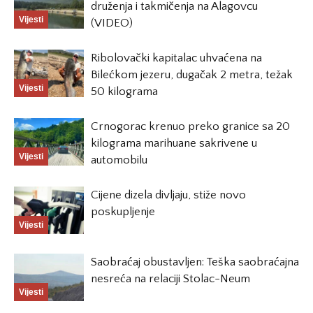
druženja i takmičenja na Alagovcu
Vijesti
(VIDEO)
Ribolovački kapitalac uhvaćena na
Bilećkom jezeru, dugačak 2 metra, težak
Vijesti
50 kilograma
Crnogorac krenuo preko granice sa 20
kilograma marihuane sakrivene u
Vijesti
automobilu
Cijene dizela divljaju, stiže novo
poskupljenje
Vijesti
Saobraćaj obustavljen: Teška saobraćajna
nesreća na relaciji Stolac-Neum
Vijesti