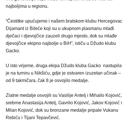
najboljima u regionu.
“Čestitke upućujemo i našem bratskom klubu Hercegovac
Dijamant iz Bileće koji su u ukupnom plasmanu mlađi
dječaci i djevojčice zauzeli drugo mjesto, dok su mlađe
djevojčice ekipno najbolje u BiH”, ističu u Džudo klubu
Gacko.
U isto vrijeme, druga ekipa Džudo kluba Gacko nastupila
je na turniru u Nikšiću, gdje je ostvaren izuzetan učinak –
od 9 takmičara, čak 8 je osvojilo medalje.
Zlatne medalje osvojili su Vasilije Antelj i Mihailo Kojović,
srebrne Anastasija Antelj, Gavrilo Kojović, Jakov Kojović i
Milan Kojović, dok su bronzane medalje pripale Vukanu
Rebiću i Tijani Tepavčević.