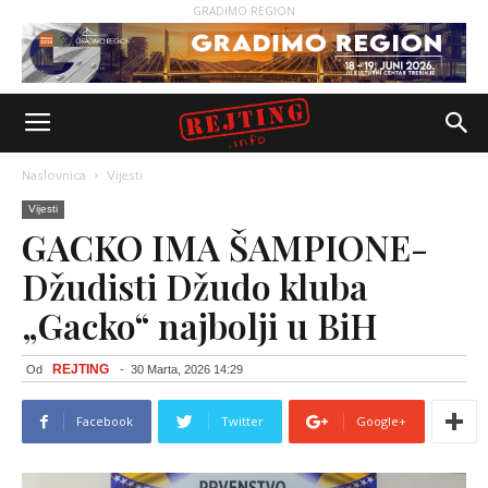
GRADIMO REGION
Naslovnica
Vijesti
Vijesti
GACKO IMA ŠAMPIONE-
Džudisti Džudo kluba
„Gacko“ najbolji u BiH
REJTING
Od
-
30 Marta, 2026 14:29
Facebook
Twitter
Google+