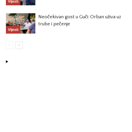
Vijesti
Neočekivan gost u Guči: Orban uživa uz
trube i pečenje
Vijesti