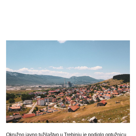
Okružno javno tužilaštvo u Trebinju je podiglo optužnicu