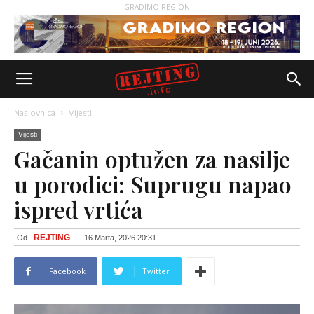
GRADIMO REGION
Naslovnica
Vijesti
Vijesti
Gačanin optužen za nasilje
u porodici: Suprugu napao
ispred vrtića
REJTING
Od
-
16 Marta, 2026 20:31
Facebook
Twitter