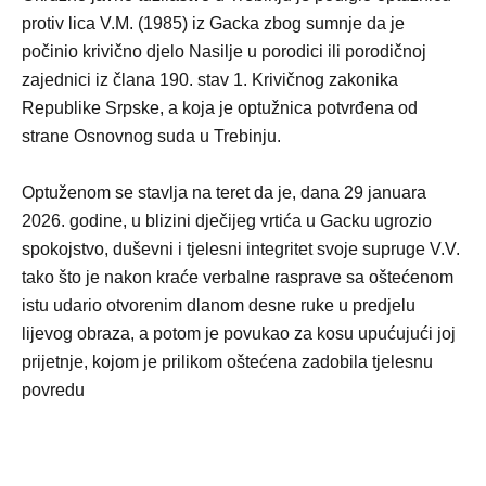
protiv lica V.M. (1985) iz Gacka zbog sumnje da je
počinio krivično djelo Nasilje u porodici ili porodičnoj
zajednici iz člana 190. stav 1. Krivičnog zakonika
Republike Srpske, a koja je optužnica potvrđena od
strane Osnovnog suda u Trebinju.
Optuženom se stavlja na teret da je, dana 29 januara
2026. godine, u blizini dječijeg vrtića u Gacku ugrozio
spokojstvo, duševni i tjelesni integritet svoje supruge V.V.
tako što je nakon kraće verbalne rasprave sa oštećenom
istu udario otvorenim dlanom desne ruke u predjelu
lijevog obraza, a potom je povukao za kosu upućujući joj
prijetnje, kojom je prilikom oštećena zadobila tjelesnu
povredu