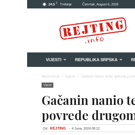
C
24.5
Trebinje
Četvrtak, August 6, 2026
Rejting
VIJESTI
REPUBLIKA SRPSKA
R
Naslovnica
Vijesti
Gačanin nanio teške tjelesne pov
Vijesti
Gačanin nanio te
povrede drugom
REJTING
Od
-
4 Juna, 2024 08:12