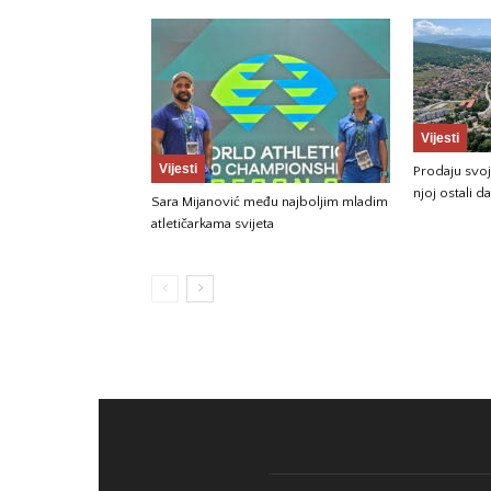
Vijesti
Vijesti
Prodaju svoju
njoj ostali da
Sara Mijanović među najboljim mladim
atletičarkama svijeta