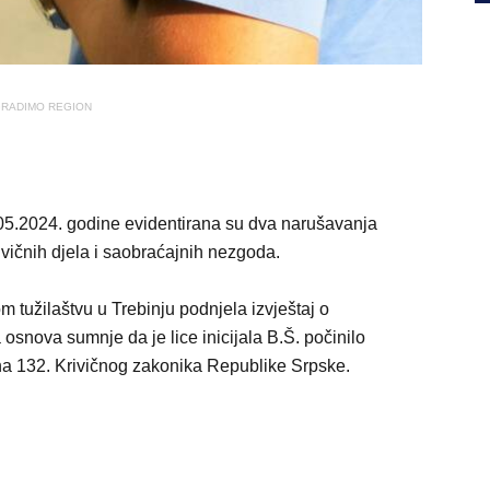
RADIMO REGION
.05.2024. godine evidentirana su dva narušavanja
rivičnih djela i saobraćajnih nezgoda.
 tužilaštvu u Trebinju podnjela izvještaj o
osnova sumnje da je lice inicijala B.Š. počinilo
ana 132. Krivičnog zakonika Republike Srpske.