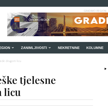
GRADIMO REGION
EGION
ZANIMLJIVOSTI
NEKRETNINE
KOLUMNE
rede drugom licu
ške tjelesne
 licu