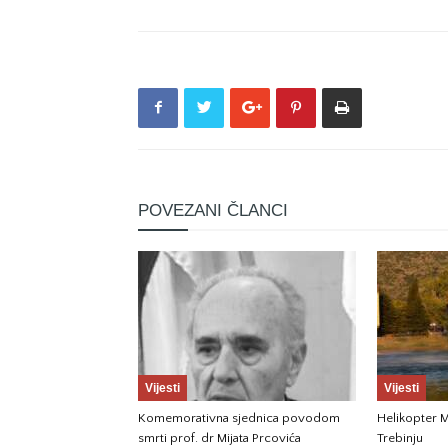
POVEZANI ČLANCI
Vijesti
Vijesti
Komemorativna sjednica povodom
Helikopter M
smrti prof. dr Mijata Prcovića
Trebinju