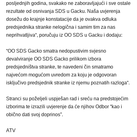
posljednjih godina, svakako ne zaboravljajući i sve ostale
rezultate od osnivanja SDS u Gacku. Naša uvjerenja
dosežu do krajnje konstatacije da je ovakva odluka
predsjednika stranke nelogična i samim tim za nas
neprihvatljiva“, poručuju iz OO SDS u Gacku i dodaju:
“OO SDS Gacko smatra nedopustivim svjesno
devalviranje OO SDS Gacko prilikom izbora
predsjedništva stranke, te navedeni čin smatramo
najvećom mogućom uvredom za koju je odgovoran
isključivo predsjednik stranke iz njemu poznatih razloga“.
Stranci su poželjeli uspješan rad i sreću na predstojećim
izborima te izrazili uvjerenje da će njihov Odbor “kao i
obično dati svoj doprinos”.
ATV