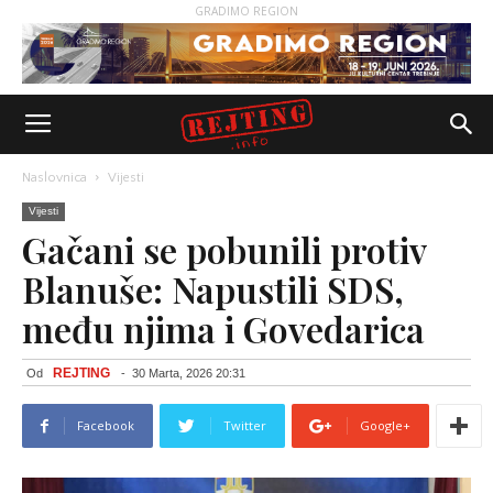
GRADIMO REGION
Naslovnica
Vijesti
Vijesti
Gačani se pobunili protiv
Blanuše: Napustili SDS,
među njima i Govedarica
REJTING
Od
-
30 Marta, 2026 20:31
Facebook
Twitter
Google+