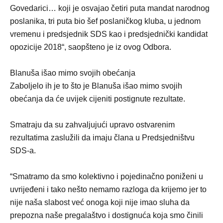
Govedarici… koji je osvajao četiri puta mandat narodnog
poslanika, tri puta bio šef poslaničkog kluba, u jednom
vremenu i predsjednik SDS kao i predsjednički kandidat
opozicije 2018“, saopšteno je iz ovog Odbora.
Blanuša išao mimo svojih obećanja
Zaboljelo ih je to što je Blanuša išao mimo svojih
obećanja da će uvijek cijeniti postignute rezultate.
Smatraju da su zahvaljujući upravo ostvarenim
rezultatima zaslužili da imaju člana u Predsjedništvu
SDS-a.
“Smatramo da smo kolektivno i pojedinačno poniženi u
uvrijeđeni i tako nešto nemamo razloga da krijemo jer to
nije naša slabost već onoga koji nije imao sluha da
prepozna naše pregalaštvo i dostignuća koja smo činili