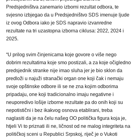
Predsjedništva zanemario izborni rezultat odbora, te
svjesno izbjegao da u Predsjedništvo SDS imenuje ljude
iz ovog Odbora iako je SDS napravio izvanredne
rezultate na tri uzastopna izborna ciklusa: 2022, 2024 i
2025.
“U prilog svim činjenicama koje govore o više nego
dobrim rezultatima koje smo postizali, a za koje očigledno
predsjednik stranke nije imao sluha jer je bio sklon da
predloži u najuži stranački organ one koji čak i nemaju
svoje opštinske odbore ili se ne zna kojim odborima
pripadaju, one koji tradicionalno imaju negativne i
neuporedivo lošije izborne rezultate pa do onih koji su
nepotistični i bez ikakvog osnova etablirani, treba
naglasiti da je na čelu našeg OO politička figura koja je,
htjeli Vi to priznati ili ne, ličnost od ne malog integriteta na
političkoj sceni u Republici Srpskoj, riječ je o Vukoti