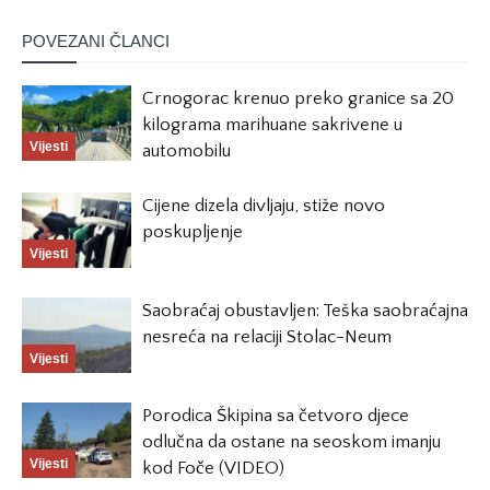
POVEZANI ČLANCI
Crnogorac krenuo preko granice sa 20
kilograma marihuane sakrivene u
Vijesti
automobilu
Cijene dizela divljaju, stiže novo
poskupljenje
Vijesti
Saobraćaj obustavljen: Teška saobraćajna
nesreća na relaciji Stolac-Neum
Vijesti
Porodica Škipina sa četvoro djece
odlučna da ostane na seoskom imanju
Vijesti
kod Foče (VIDEO)