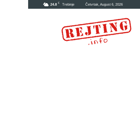
C
24.8
Trebinje
Četvrtak, August 6, 2026
Rejting