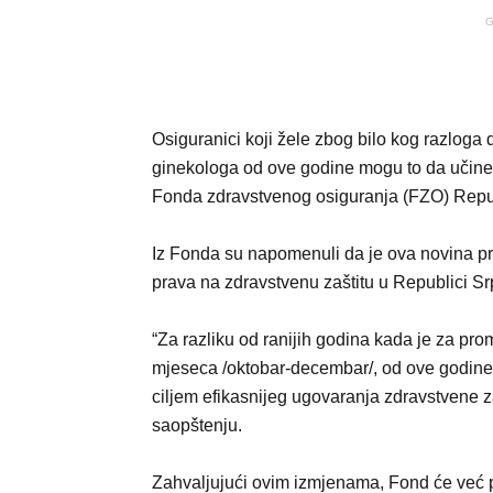
G
Osiguranici koji žele zbog bilo kog razloga 
ginekologa od ove godine mogu to da učine 
Fonda zdravstvenog osiguranja (FZO) Repu
Iz Fonda su napomenuli da je ova novina p
prava na zdravstvenu zaštitu u Republici Srp
“Za razliku od ranijih godina kada je za prom
mjeseca /oktobar-decembar/, od ove godine s
ciljem efikasnijeg ugovaranja zdravstvene 
saopštenju.
Zahvaljujući ovim izmjenama, Fond će već