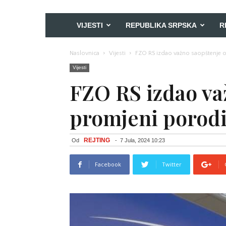
VIJESTI
REPUBLIKA SRPSKA
R
Naslovnica
Vijesti
FZO RS izdao važno saopštenje o
Vijesti
FZO RS izdao va
promjeni porodi
REJTING
Od
-
7 Jula, 2024 10:23
Facebook
Twitter