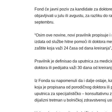
Fond će javni poziv za kandidate za dokto
objavljivati u julu ili avgustu, za razliku do
septembru.
“Osim ove novine, novi pravilnik propisuje i
izdata od službe hitne pomoći ili doktora me
zaštite koja važi 24 časa od dana kreiranja
Pravilnik je definisao da uputnica za medici
doktora ili pedijatra važi 30 dana od kreiran
Iz Fonda su napomenuli da i dalje ostaje, ka
koja je propisana od porodičnog doktora ili 
uputnica za specijalističko – konsultativnu 
dijalizni tretman u bolničkoj zdravstvenoj u