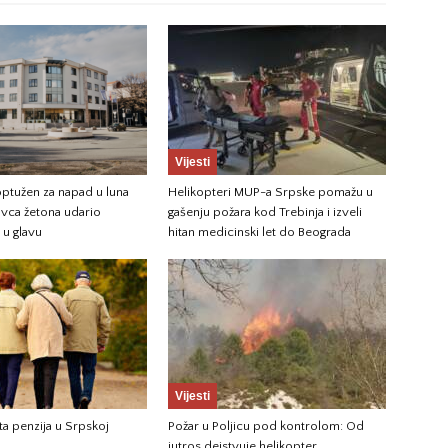
Vijesti
ptužen za napad u luna
Helikopteri MUP-a Srpske pomažu u
avca žetona udario
gašenju požara kod Trebinja i izveli
u glavu
hitan medicinski let do Beograda
Vijesti
ta penzija u Srpskoj
Požar u Poljicu pod kontrolom: Od
jutros dejstvuje helikopter