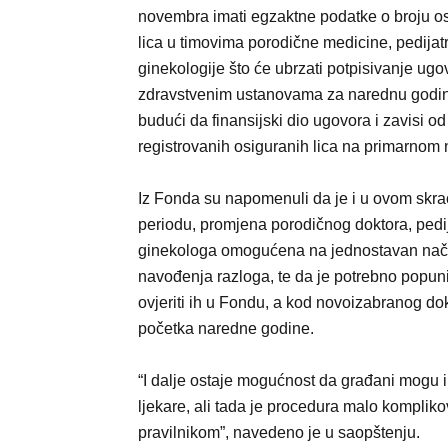
novembra imati egzaktne podatke o broju o
lica u timovima porodične medicine, pedijatri
ginekologije što će ubrzati potpisivanje ugo
zdravstvenim ustanovama za narednu godi
budući da finansijski dio ugovora i zavisi od
registrovanih osiguranih lica na primarnom 
Iz Fonda su napomenuli da je i u ovom sk
periodu, promjena porodičnog doktora, pedija
ginekologa omogućena na jednostavan nač
navođenja razloga, te da je potrebno popun
ovjeriti ih u Fondu, a kod novoizabranog d
početka naredne godine.
“I dalje ostaje mogućnost da građani mogu i
ljekare, ali tada je procedura malo kompliko
pravilnikom”, navedeno je u saopštenju.