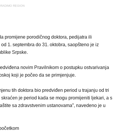
RADIMO REGION
da promijene porodičnog doktora, pedijatra ili
od 1. septembra do 31. oktobra, saopšteno je iz
blike Srpske.
redviđena novim Pravilnikom o postupku ostvarivanja
skoj koji je počeo da se primjenjuje.
jenu tih doktora bio predviđen period u trajanju od tri
kraćen je period kada se mogu promijeniti ljekari, a s
zaštite sa zdravstvenim ustanovama”, navedeno je u
 početkom