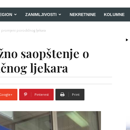
EGION
ZANIMLJIVOSTI
NEKRETNINE
KOLUMNE
 promjeni porodičnog ljekara
žno saopštenje o
čnog ljekara
Google+
Pinterest
Print