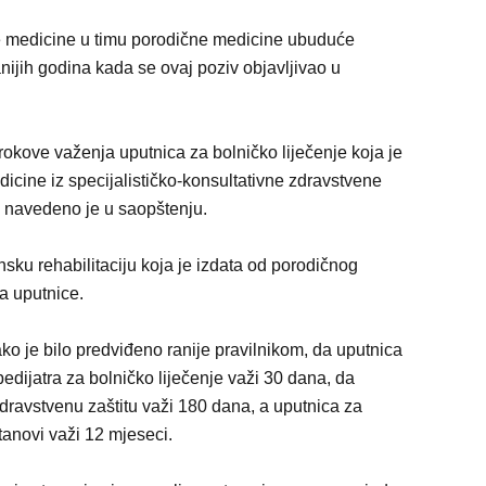
re medicine u timu porodične medicine ubuduće
 ranijih godina kada se ovaj poziv objavljivao u
 rokove važenja uputnica za bolničko liječenje koja je
dicine iz specijalističko-konsultativne zdravstvene
”, navedeno je u saopštenju.
nsku rehabilitaciju koja je izdata od porodičnog
ja uputnice.
ko je bilo predviđeno ranije pravilnikom, da uputnica
pedijatra za bolničko liječenje važi 30 dana, da
zdravstvenu zaštitu važi 180 dana, a uputnica za
stanovi važi 12 mjeseci.