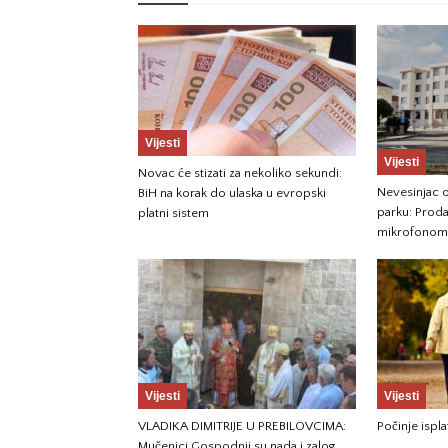
Vijesti
Vijesti
Novac će stizati za nekoliko sekundi:
Nevesinjac o
BiH na korak do ulaska u evropski
parku: Prod
platni sistem
mikrofonom 
Vijesti
Vijesti
VLADIKA DIMITRIJE U PREBILOVCIMA:
Počinje ispla
Mučenici Gospodnji su nada i zalog