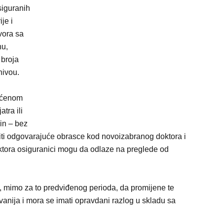
siguranih
je i
vora sa
nu,
 broja
nivou.
raćenom
tra ili
in – bez
iti odgovarajuće obrasce kod novoizabranog doktora i
oktora osiguranici mogu da odlaze na preglede od
, mimo za to predviđenog perioda, da promijene te
vanija i mora se imati opravdani razlog u skladu sa