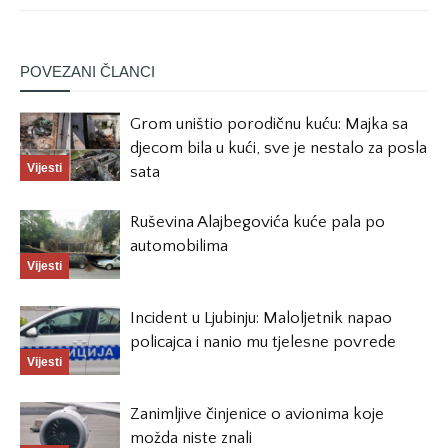
POVEZANI ČLANCI
Grom uništio porodičnu kuću: Majka sa
djecom bila u kući, sve je nestalo za posla
Vijesti
sata
Ruševina Alajbegovića kuće pala po
automobilima
Vijesti
Incident u Ljubinju: Maloljetnik napao
policajca i nanio mu tjelesne povrede
Vijesti
Zanimljive činjenice o avionima koje
možda niste znali