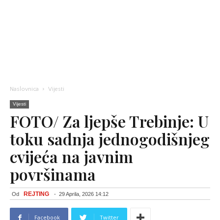
Naslovnica
Vijesti
Vijesti
FOTO/ Za ljepše Trebinje: U
toku sadnja jednogodišnjeg
cvijeća na javnim
površinama
REJTING
Od
-
29 Aprila, 2026 14:12
Facebook
Twitter