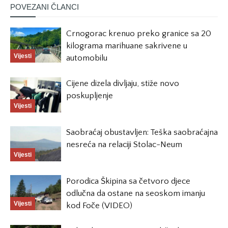
POVEZANI ČLANCI
Crnogorac krenuo preko granice sa 20
kilograma marihuane sakrivene u
Vijesti
automobilu
Cijene dizela divljaju, stiže novo
poskupljenje
Vijesti
Saobraćaj obustavljen: Teška saobraćajna
nesreća na relaciji Stolac-Neum
Vijesti
Porodica Škipina sa četvoro djece
odlučna da ostane na seoskom imanju
Vijesti
kod Foče (VIDEO)