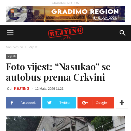
GRADIMO REGION
Naslovnica
Vijesti
Vijesti
Foto vijest: “Nasukao” se
autobus prema Crkvini
REJTING
Od
-
12 Maja, 2026 11:21
Facebook
Twitter
Google+