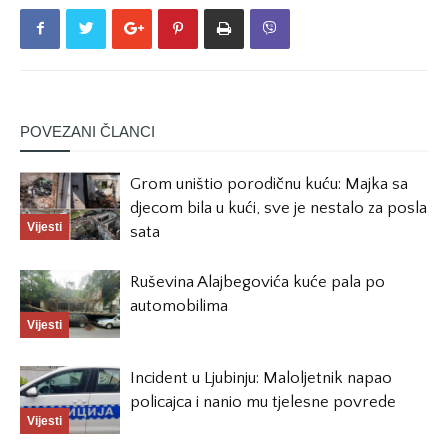
POVEZANI ČLANCI
Grom uništio porodičnu kuću: Majka sa
djecom bila u kući, sve je nestalo za posla
Vijesti
sata
Ruševina Alajbegovića kuće pala po
automobilima
Vijesti
Incident u Ljubinju: Maloljetnik napao
policajca i nanio mu tjelesne povrede
Vijesti