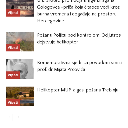
U biblioteci promocija knjige Dragana
Gologovca -priča koja čitaoce vodi kroz
Vijesti
burna vremena i događaje na prostoru
Hercegovine
Požar u Poljicu pod kontrolom: Od jutros
dejstvuje helikopter
Vijesti
Komemorativna sjednica povodom smrti
prof. dr Mijata Prcovića
Vijesti
Helikopter MUP-a gasi požar u Trebinju
Vijesti