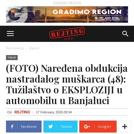
GRADIMO REGION
Naslovnica
Vijesti
Vijesti
(FOTO) Naređena obdukcija
nastradalog muškarca (48):
Tužilaštvo o EKSPLOZIJI u
automobilu u Banjaluci
REJTING
Od
-
17 Februara, 2026 09:34
Facebook
Twitter
Google+