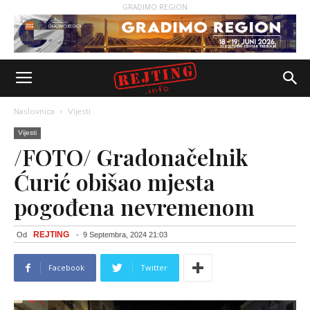
GRADIMO REGION
Naslovnica
Vijesti
Vijesti
/FOTO/ Gradonačelnik
Ćurić obišao mjesta
pogođena nevremenom
REJTING
Od
-
9 Septembra, 2024 21:03
Facebook
Twitter