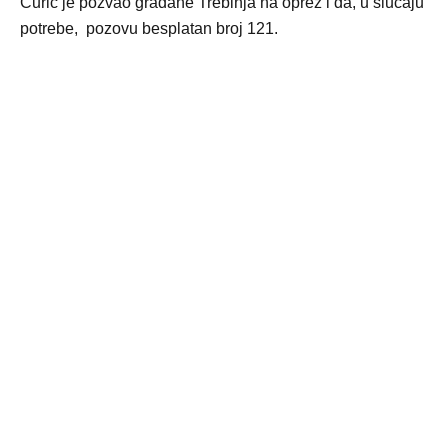
Ćurić je pozvao građane Trebinja na oprez i da, u slučaju
potrebe, pozovu besplatan broj 121.