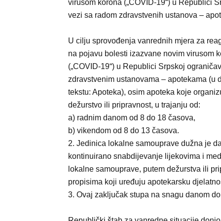
virusom korona („COVID-19“) u Republici S
vezi sa radom zdravstvenih ustanova – apo
U cilju sprovođenja vanrednih mjera za rea
na pojavu bolesti izazvane novim virusom 
(„COVID-19“) u Republici Srpskoj ograničav
zdravstvenim ustanovama – apotekama (u 
tekstu: Apoteka), osim apoteka koje organiz
dežurstvo ili pripravnost, u trajanju od:
a) radnim danom od 8 do 18 časova,
b) vikendom od 8 do 13 časova.
2. Jedinica lokalne samouprave dužna je da
kontinuirano snabdijevanje lijekovima i me
lokalne samouprave, putem dežurstva ili pri
propisima koji uređuju apotekarsku djelatno
3. Ovaj zaključak stupa na snagu danom don
Republički štab za vanredne situacije doni