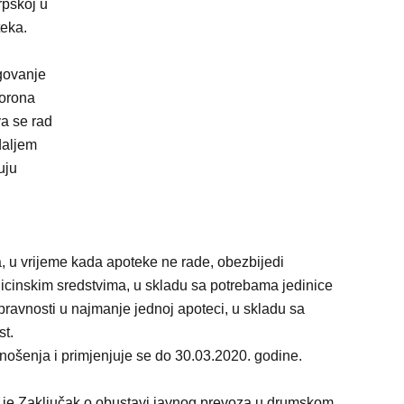
rpskoj u
teka.
govanje
korona
a se rad
daljem
uju
, u vrijeme kada apoteke ne rade, obezbijedi
dicinskim sredstvima, u skladu sa potrebama jedinice
pravnosti u najmanje jednoj apoteci, u skladu sa
st.
ošenja i primjenjuje se do 30.03.2020. godine.
o je Zaključak o obustavi javnog prevoza u drumskom