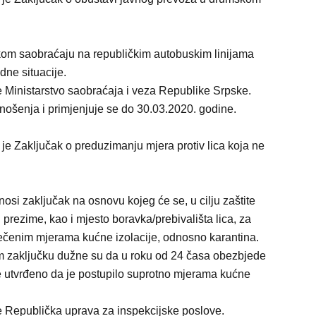
skom saobraćaju na republičkim autobuskim linijama
dne situacije.
e Ministarstvo saobraćaja i veza Republike Srpske.
ošenja i primjenjuje se do 30.03.2020. godine.
 je Zaključak o preduzimanju mjera protiv lica koja ne
nosi zaključak na osnovu kojeg će se, u cilju zaštite
i prezime, kao i mjesto boravka/prebivališta lica, za
rečenim mjerama kućne izolacije, odnosno karantina.
 zaključku dužne su da u roku od 24 časa obezbjede
je utvrđeno da je postupilo suprotno mjerama kućne
se Republička uprava za inspekcijske poslove.