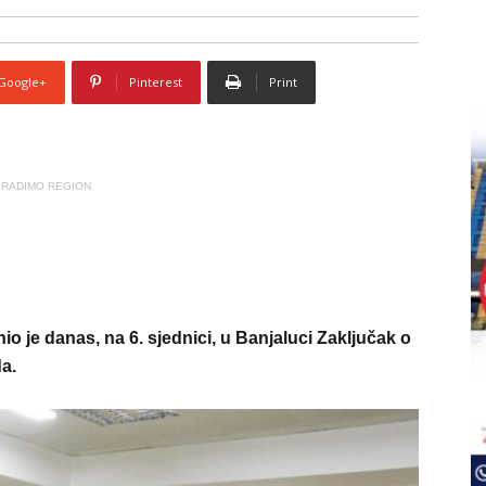
Google+
Pinterest
Print
RADIMO REGION
io je danas, na 6. sjednici, u Banjaluci Zaključak o
a.