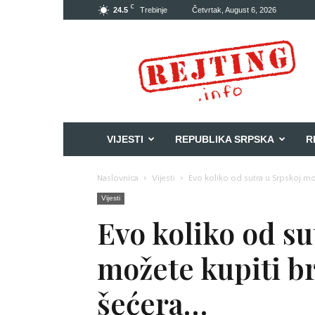
C
24.5
Trebinje
Četvrtak, August 6, 2026
Rejting
VIJESTI
REPUBLIKA SRPSKA
R
Naslovnica
Vijesti
Evo koliko od sutra u Srpskoj može
Vijesti
Evo koliko od su
možete kupiti bra
šećera…