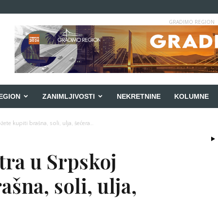
GRADIMO REGION
EGION
ZANIMLJIVOSTI
NEKRETNINE
KOLUMNE
te kupiti brašna, soli, ulja, šećera…
tra u Srpskoj
šna, soli, ulja,