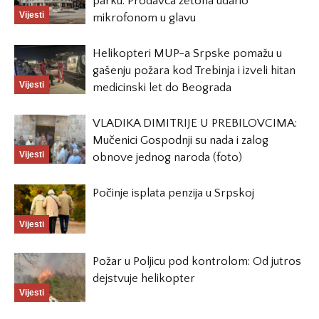
parku: Prodavca žetona udario
Vijesti
mikrofonom u glavu
Helikopteri MUP-a Srpske pomažu u
gašenju požara kod Trebinja i izveli hitan
Vijesti
medicinski let do Beograda
VLADIKA DIMITRIJE U PREBILOVCIMA:
Mučenici Gospodnji su nada i zalog
Vijesti
obnove jednog naroda (foto)
Počinje isplata penzija u Srpskoj
Vijesti
Požar u Poljicu pod kontrolom: Od jutros
dejstvuje helikopter
Vijesti