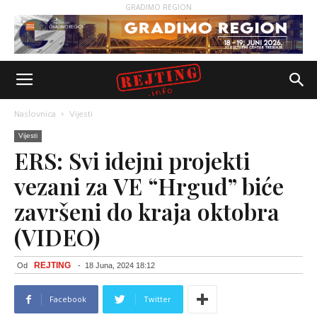
GRADIMO REGION
Naslovnica
Vijesti
Vijesti
ERS: Svi idejni projekti
vezani za VE “Hrgud” biće
završeni do kraja oktobra
(VIDEO)
REJTING
Od
-
18 Juna, 2024 18:12
Facebook
Twitter