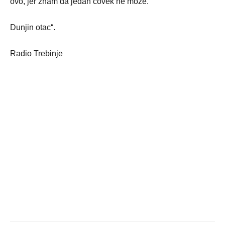
ovo, jer znam da jedan čovek ne može.
Dunjin otac“.
Radio Trebinje