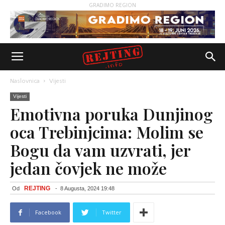
GRADIMO REGION
Naslovnica
Vijesti
Vijesti
Emotivna poruka Dunjinog
oca Trebinjcima: Molim se
Bogu da vam uzvrati, jer
jedan čovjek ne može
REJTING
Od
-
8 Augusta, 2024 19:48
Facebook
Twitter