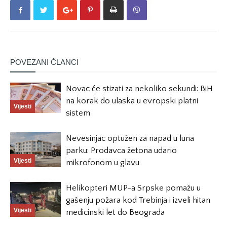
POVEZANI ČLANCI
Novac će stizati za nekoliko sekundi: BiH
na korak do ulaska u evropski platni
Vijesti
sistem
Nevesinjac optužen za napad u luna
parku: Prodavca žetona udario
Vijesti
mikrofonom u glavu
Helikopteri MUP-a Srpske pomažu u
gašenju požara kod Trebinja i izveli hitan
Vijesti
medicinski let do Beograda