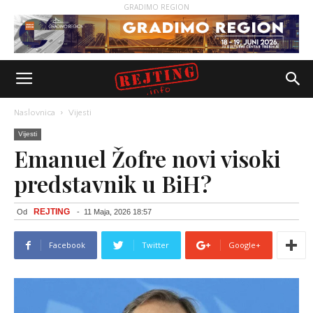
GRADIMO REGION
Naslovnica
Vijesti
Vijesti
Emanuel Žofre novi visoki
predstavnik u BiH?
REJTING
Od
-
11 Maja, 2026 18:57
Facebook
Twitter
Google+