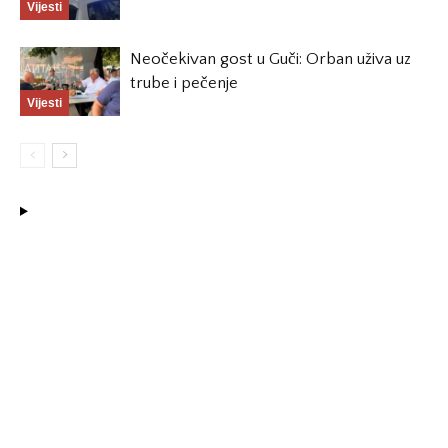
Vijesti
Neočekivan gost u Guči: Orban uživa uz
trube i pečenje
Vijesti