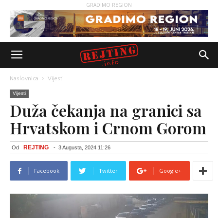
GRADIMO REGION
Naslovnica
Vijesti
Vijesti
Duža čekanja na granici sa
Hrvatskom i Crnom Gorom
REJTING
Od
-
3 Augusta, 2024 11:26
Facebook
Twitter
Google+