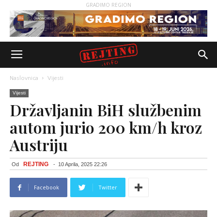
GRADIMO REGION
Naslovnica
Vijesti
Vijesti
Državljanin BiH službenim
autom jurio 200 km/h kroz
Austriju
REJTING
Od
-
10 Aprila, 2025 22:26
Facebook
Twitter