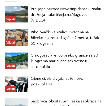
Prelijepa priroda Nevesinja danas u znaku
druženja i takmičenja na Alagovcu
Vijesti
(VIDEO)
Ribolovački kapitalac uhvaćena na
Bilećkom jezeru, dugačak 2 metra, težak
Vijesti
50 kilograma
Crnogorac krenuo preko granice sa 20
kilograma marihuane sakrivene u
Vijesti
automobilu
Cijene dizela divljaju, stiže novo
poskupljenje
Vijesti
Saobraćaj obustavljen: Teška saobraćajna