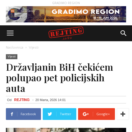
GRADIMO REGION
Naslovnica
Vijesti
Vijesti
Državljanin BiH čekićem
polupao pet policijskih
auta
REJTING
Od
-
20 Marta, 2026 14:01
Facebook
Twitter
Google+