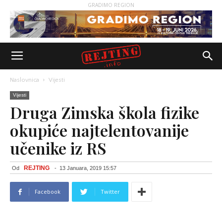
GRADIMO REGION
Naslovnica
Vijesti
Vijesti
Druga Zimska škola fizike
okupiće najtelentovanije
učenike iz RS
REJTING
Od
-
13 Januara, 2019 15:57
Facebook
Twitter