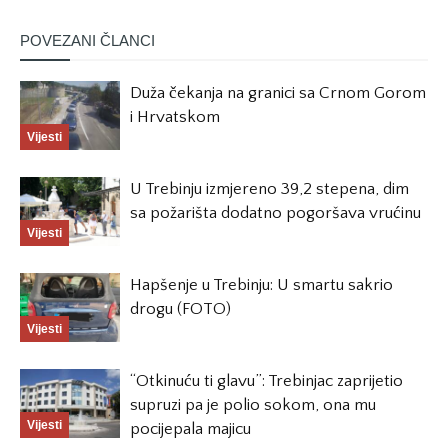
POVEZANI ČLANCI
Duža čekanja na granici sa Crnom Gorom
i Hrvatskom
Vijesti
U Trebinju izmjereno 39,2 stepena, dim
sa požarišta dodatno pogoršava vrućinu
Vijesti
Hapšenje u Trebinju: U smartu sakrio
drogu (FOTO)
Vijesti
“Otkinuću ti glavu”: Trebinjac zaprijetio
supruzi pa je polio sokom, ona mu
Vijesti
pocijepala majicu