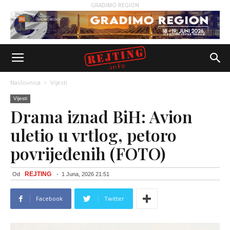
GRADIMO REGION
Naslovnica
Vijesti
Vijesti
Drama iznad BiH: Avion
uletio u vrtlog, petoro
povrijeđenih (FOTO)
REJTING
Od
-
1 Juna, 2026 21:51
Facebook
Twitter