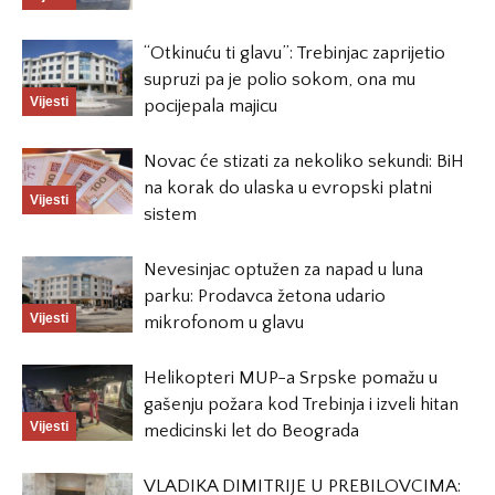
“Otkinuću ti glavu”: Trebinjac zaprijetio
supruzi pa je polio sokom, ona mu
Vijesti
pocijepala majicu
Novac će stizati za nekoliko sekundi: BiH
na korak do ulaska u evropski platni
Vijesti
sistem
Nevesinjac optužen za napad u luna
parku: Prodavca žetona udario
Vijesti
mikrofonom u glavu
Helikopteri MUP-a Srpske pomažu u
gašenju požara kod Trebinja i izveli hitan
Vijesti
medicinski let do Beograda
VLADIKA DIMITRIJE U PREBILOVCIMA: