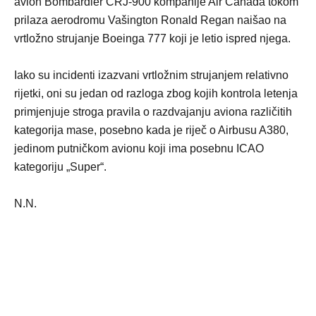
avion Bombardier CRJ-900 kompanije Air Canada tokom
prilaza aerodromu Vašington Ronald Regan naišao na
vrtložno strujanje Boeinga 777 koji je letio ispred njega.
Iako su incidenti izazvani vrtložnim strujanjem relativno
rijetki, oni su jedan od razloga zbog kojih kontrola letenja
primjenjuje stroga pravila o razdvajanju aviona različitih
kategorija mase, posebno kada je riječ o Airbusu A380,
jedinom putničkom avionu koji ima posebnu ICAO
kategoriju „Super“.
N.N.