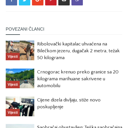
POVEZANI ČLANCI
Ribolovački kapitalac uhvaćena na
Bilećkom jezeru, dugačak 2 metra, težak
Vijesti
50 kilograma
Crnogorac krenuo preko granice sa 20
kilograma marihuane sakrivene u
Vijesti
automobilu
Cijene dizela divljaju, stiže novo
poskupljenje
Vijesti
Saobraćaj obustavljen: Teška saobraćajna