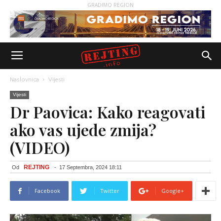
GRADIMO REGION
Naslovnica
Vijesti
Vijesti
Dr Paovica: Kako reagovati
ako vas ujede zmija?
(VIDEO)
REJTING
Od
-
17 Septembra, 2024 18:11
Facebook
Twitter
Google+