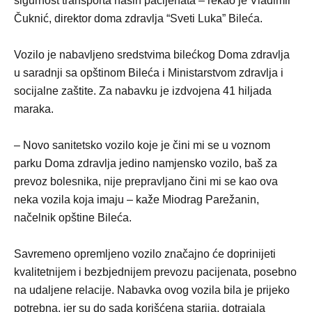
sigurnost transporta naših pacijenata – rekao je Vladimir
Čuknić, direktor doma zdravlja “Sveti Luka” Bileća.
Vozilo je nabavljeno sredstvima bilećkog Doma zdravlja
u saradnji sa opštinom Bileća i Ministarstvom zdravlja i
socijalne zaštite. Za nabavku je izdvojena 41 hiljada
maraka.
– Novo sanitetsko vozilo koje je čini mi se u voznom
parku Doma zdravlja jedino namjensko vozilo, baš za
prevoz bolesnika, nije prepravljano čini mi se kao ova
neka vozila koja imaju – kaže Miodrag Parežanin,
načelnik opštine Bileća.
Savremeno opremljeno vozilo značajno će doprinijeti
kvalitetnijem i bezbjednijem prevozu pacijenata, posebno
na udaljene relacije. Nabavka ovog vozila bila je prijeko
potrebna, jer su do sada korišćena starija, dotrajala