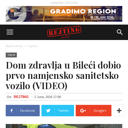
GRADIMO REGION
Naslovnica
Vijesti
Vijesti
Dom zdravlja u Bileći dobio
prvo namjensko sanitetsko
vozilo (VIDEO)
REJTING
Od
-
2 Juna, 2026 17:08
Facebook
Twitter
Google+