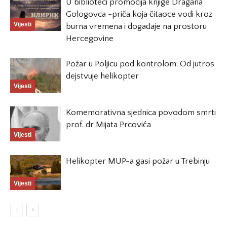
U biblioteci promocija knjige Dragana
Gologovca -priča koja čitaoce vodi kroz
Vijesti
burna vremena i događaje na prostoru
Hercegovine
Požar u Poljicu pod kontrolom: Od jutros
dejstvuje helikopter
Vijesti
Komemorativna sjednica povodom smrti
prof. dr Mijata Prcovića
Vijesti
Helikopter MUP-a gasi požar u Trebinju
Vijesti