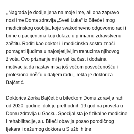
,,Nagrada je dodijeljena na moje ime, ali ona zapravo
nosi ime Doma zdravlja „Sveti Luka“ iz Bileće i mog
medicinskog osoblja, koje svakodnevno odgovorno radi i
brine o pacijentima koji dolaze u primarnu zdravstvenu
zaštitu. Raditi kao doktor ili medicinska sestra znači
pomagati ljudima u najosjetljivijim trenucima njihovog
života. Ovo priznanje mi je velika čast i dodatna
motivacija da nastavim sa još većom posvećenošću i
profesionalnošću u daljem radu„, rekla je doktorica
Bajčetić.
Doktorica Zorka Bajčetić u bilećkom Domu zdravlja radi
od 2020. godine, dok je prethodnih 19 godina provela u
Domu zdravlja u Gacku. Specijalista je fizikalne medicine
i rehabilitacije, a u Bileći obavlja posao porodičnog
ljekara i dežurnog doktora u Službi hitne