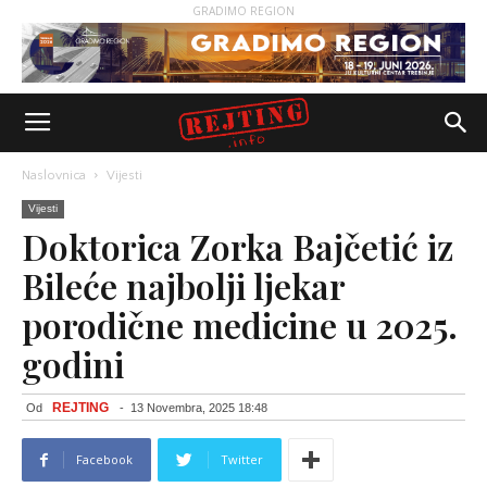
GRADIMO REGION
Naslovnica
Vijesti
Vijesti
Doktorica Zorka Bajčetić iz
Bileće najbolji ljekar
porodične medicine u 2025.
godini
REJTING
Od
-
13 Novembra, 2025 18:48
Facebook
Twitter