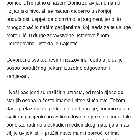
pomoći.,,Trenutno u našem Domu zdravlja nemamo
fizijatrijski nivo, ali se nadam da ćemo u skorijoj
budućnosti uspjeti da oformimo taj segment, jer bi to
mnogo značilo našim pacijentima, koji sada za te usluge
moraju ići u druge zdravstvene ustanove širom
Hercegovine„, istakla je Bajčetić.
Govoreći o svakodnevnim izazovima, dodala je da je
posao porodičnog ljekara izuzetno odgovoran i
zahtjevan.
,,Naši pacijenti su različitih uzrasta, od male djece do
starijih osoba, a često imamo i hitne slučajeve. Tokom
dana prelazimo od pedijatrije do hirurgije, trudimo se da
svakom pacijentu posvetimo dovoljno pažnje i brige. Iako
ponekad radimo u oskudici medicinskog materijala, naš
cilj je uvijek isti – pružiti maksimum i pomoći onima