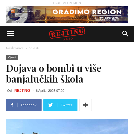
GRADIMO REGION
Naslovnica
Vijesti
Vijesti
Dojava o bombi u više
banjalučkih škola
REJTING
Od
-
6 Aprila, 2026 07:20
Facebook
Twitter