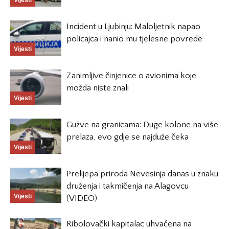
Incident u Ljubinju: Maloljetnik napao
policajca i nanio mu tjelesne povrede
Vijesti
Zanimljive činjenice o avionima koje
možda niste znali
Vijesti
Gužve na granicama: Duge kolone na više
prelaza, evo gdje se najduže čeka
Vijesti
Prelijepa priroda Nevesinja danas u znaku
druženja i takmičenja na Alagovcu
Vijesti
(VIDEO)
Ribolovački kapitalac uhvaćena na