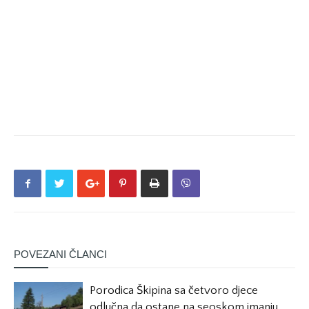
POVEZANI ČLANCI
Porodica Škipina sa četvoro djece
odlučna da ostane na seoskom imanju