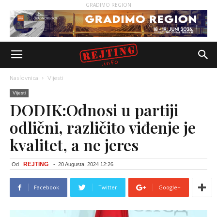
GRADIMO REGION
Naslovnica
Vijesti
Vijesti
DODIK:Odnosi u partiji
odlični, različito viđenje je
kvalitet, a ne jeres
REJTING
Od
-
20 Augusta, 2024 12:26
Facebook
Twitter
Google+