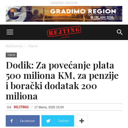
GRADIMO REGION
Naslovnica
Vijesti
Vijesti
Dodik: Za povećanje plata
500 miliona KM, za penzije
i borački dodatak 200
miliona
REJTING
Od
-
17 Marta, 2026 15:04
Facebook
Twitter