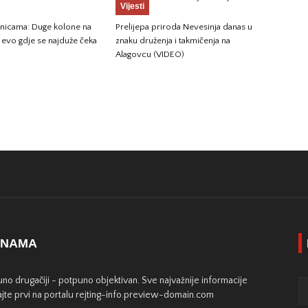
Vijesti
anicama: Duge kolone na
Prelijepa priroda Nevesinja danas u
, evo gdje se najduže čeka
znaku druženja i takmičenja na
Alagovcu (VIDEO)
 NAMA
no drugačiji - potpuno objektivan. Sve najvažnije informacije
jte prvi na portalu rejting-info.preview-domain.com