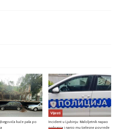
Vijesti
jbegovića kuće pala po
Incident u Ljubinju: Maloljetnik napao
ma
policajca i nanio mu tjelesne povrede