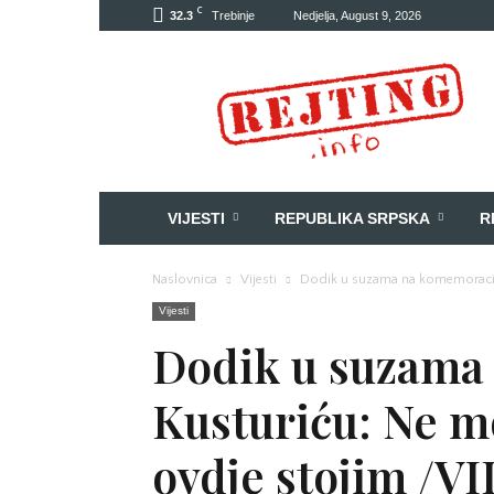
C
32.3
Trebinje
Nedjelja, August 9, 2026
Rejting
VIJESTI
REPUBLIKA SRPSKA
R
Naslovnica
Vijesti
Dodik u suzama na komemoraciji
Vijesti
Dodik u suzama
Kusturiću: Ne m
ovdje stojim /V