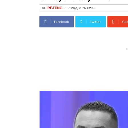
REJTING
Od
-
7 Maja, 2026 13:05
Facebook
Twitter
Goo
G