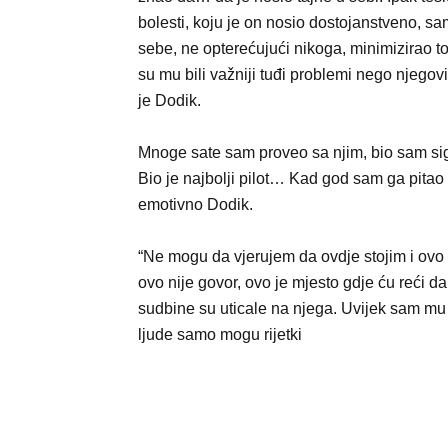
bolesti, koju je on nosio dostojanstveno, s
sebe, ne opterećujući nikoga, minimizirao to
su mu bili važniji tuđi problemi nego njegovi
je Dodik.
Mnoge sate sam proveo sa njim, bio sam s
Bio je najbolji pilot… Kad god sam ga pitao k
emotivno Dodik.
“Ne mogu da vjerujem da ovdje stojim i ovo
ovo nije govor, ovo je mjesto gdje ću reći da
sudbine su uticale na njega. Uvijek sam mu 
ljude samo mogu rijetki