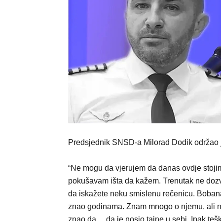
Predsjednik SNSD-a Milorad Dodik održao 
“Ne mogu da vjerujem da danas ovdje stojim
pokušavam išta da kažem. Trenutak ne doz
da iskažete neku smislenu rečenicu. Boba
znao godinama. Znam mnogo o njemu, ali 
znao da… da je nosio tajne u sebi. Ipak teš