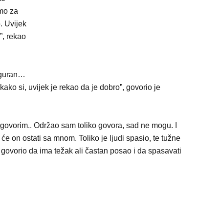
amo za
. Uvijek
”, rekao
iguran…
ako si, uvijek je rekao da je dobro”, govorio je
 govorim.. Održao sam toliko govora, sad ne mogu. I
 će on ostati sa mnom. Toliko je ljudi spasio, te tužne
govorio da ima težak ali častan posao i da spasavati