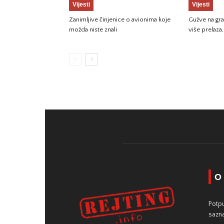
Vijesti
Vijesti
Zanimljive činjenice o avionima koje
Gužve na gr
možda niste znali
više prelaza
O
Potpu
sazna