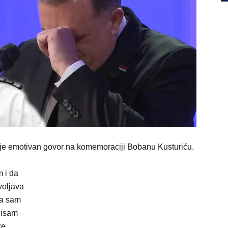
je emotivan govor na komemoraciji Bobanu Kusturiću.
 i da
voljava
na sam
nisam
ke