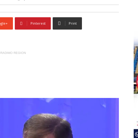
gle+
Pinterest
Print
RADIMO REGION