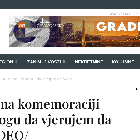
GRADIMO REGION
EGION
ZANIMLJIVOSTI
NEKRETNINE
KOLUMNE
 Kusturiću: Ne mogu da vjerujem da ovdje...
 na komemoraciji
ogu da vjerujem da
IDEO/