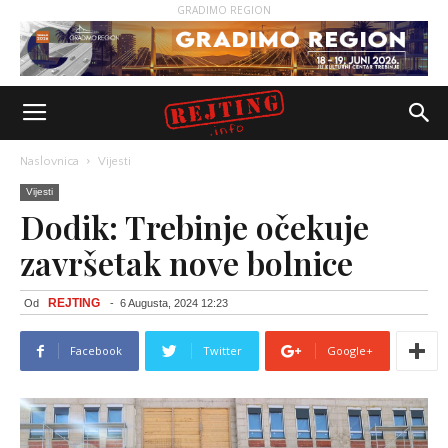
GRADIMO REGION
Naslovnica
Vijesti
Vijesti
Dodik: Trebinje očekuje
završetak nove bolnice
REJTING
Od
-
6 Augusta, 2024 12:23
Facebook
Twitter
Google+