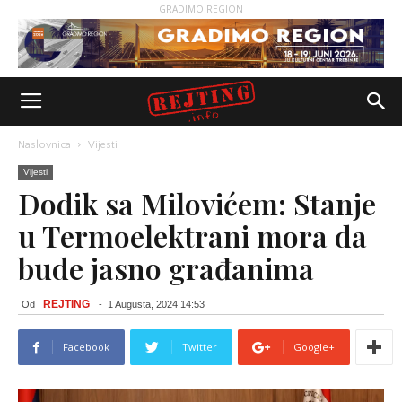
GRADIMO REGION
Naslovnica
Vijesti
Vijesti
Dodik sa Milovićem: Stanje
u Termoelektrani mora da
bude jasno građanima
REJTING
Od
-
1 Augusta, 2024 14:53
Facebook
Twitter
Google+