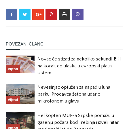
POVEZANI ČLANCI
Novac će stizati za nekoliko sekundi: BiH
na korak do ulaska u evropski platni
Vijesti
sistem
Nevesinjac optužen za napad u luna
parku: Prodavca žetona udario
Vijesti
mikrofonom u glavu
Helikopteri MUP-a Srpske pomažu u
gašenju požara kod Trebinja i izveli hitan
Vijesti