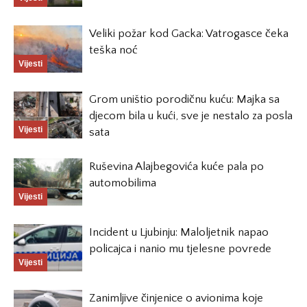
Veliki požar kod Gacka: Vatrogasce čeka
teška noć
Vijesti
Grom uništio porodičnu kuću: Majka sa
djecom bila u kući, sve je nestalo za posla
Vijesti
sata
Ruševina Alajbegovića kuće pala po
automobilima
Vijesti
Incident u Ljubinju: Maloljetnik napao
policajca i nanio mu tjelesne povrede
Vijesti
Zanimljive činjenice o avionima koje