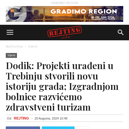
GRADIMO REGION
Naslovnica
Vijesti
Vijesti
Dodik: Projekti urađeni u
Trebinju stvorili novu
istoriju grada; Izgradnjom
bolnice razvićemo
zdravstveni turizam
REJTING
Od
-
20 Augusta, 2024 10:48