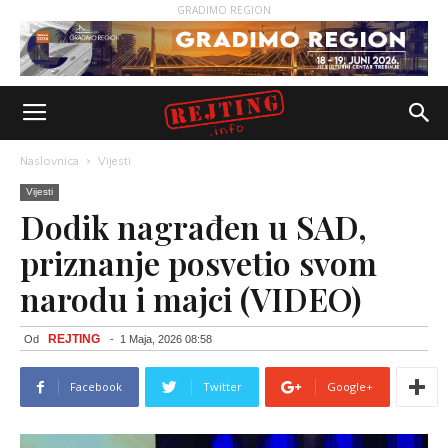
GRADIMO REGION
Naslovnica
Vijesti
Vijesti
Dodik nagrađen u SAD,
priznanje posvetio svom
narodu i majci (VIDEO)
REJTING
Od
-
1 Maja, 2026 08:58
Facebook
Twitter
Google+