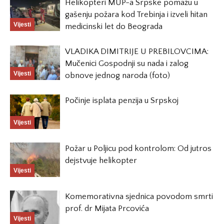
Helikopteri MUP-a Srpske pomažu u
gašenju požara kod Trebinja i izveli hitan
Vijesti
medicinski let do Beograda
VLADIKA DIMITRIJE U PREBILOVCIMA:
Mučenici Gospodnji su nada i zalog
Vijesti
obnove jednog naroda (foto)
Počinje isplata penzija u Srpskoj
Vijesti
Požar u Poljicu pod kontrolom: Od jutros
dejstvuje helikopter
Vijesti
Komemorativna sjednica povodom smrti
prof. dr Mijata Prcovića
Vijesti