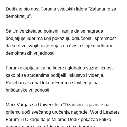
Dodik je bio gost Foruma svjetskih lidera “Zalaganje za
demokratiju”.
Sa Univerziteta su pojasnili ranije da se nagrada
dodjeljuje liderima koji pokazuju odlučnost i spremnost
da se drže svojih uvjerenja i da čvrsto stoje u odbrani
demokratskih vrijednosti.
Forum okuplja uticajne lidere i globalno važne ličnosti
kako bi sa studentima podijelili iskustvo i viđenje.
Poseban akcenat tokom Foruma stavljen je na
hrišćanske vrijednosti.
Mark Vargas sa Univerziteta “Džadson” izjavio je na
prijemu uoči svečanog uručenja nagrade “World Leaders
Forum” u Čikagu da je Milorad Dodik pokazao koliko
napora, vjere i lične žrtve je uložio u borbi za