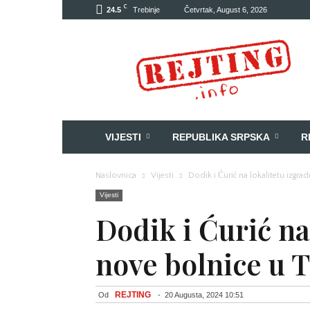
C
24.5
Trebinje
Četvrtak, August 6, 2026
Rejting
VIJESTI
REPUBLIKA SRPSKA
R
Naslovnica
Vijesti
Dodik i Ćurić na lokalitetu izgr
Vijesti
Dodik i Ćurić na
nove bolnice u 
REJTING
Od
-
20 Augusta, 2024 10:51