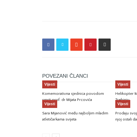
POVEZANI ČLANCI
Vijesti
Vijesti
Komemorativna sjednica povodom
Helikopter M
smrti prof. dr Mijata Prcovića
Trebinju
Vijesti
Vijesti
Sara Mijanović među najboljim mladim
Prodaju svoju
atletičarkama svijeta
njoj ostali da