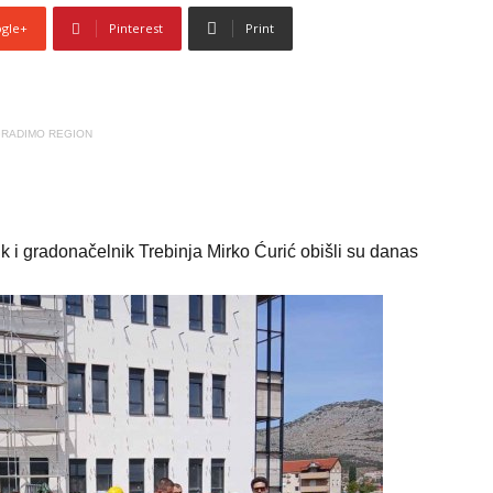
gle+
Pinterest
Print
RADIMO REGION
 i gradonačelnik Trebinja Mirko Ćurić obišli su danas