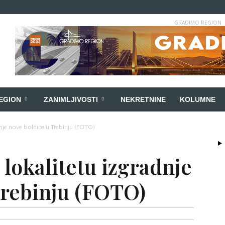
GRADIMO REGION
EGION
ZANIMLJIVOSTI
NEKRETNINE
KOLUMNE
adnje nove bolnice u Trebinju (FOTO)
 lokalitetu izgradnje
Trebinju (FOTO)