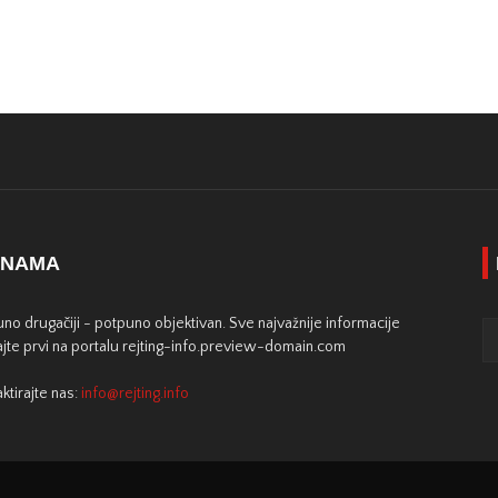
 NAMA
no drugačiji - potpuno objektivan. Sve najvažnije informacije
jte prvi na portalu rejting-info.preview-domain.com
ktirajte nas:
info@rejting.info