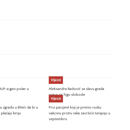
Vijesti
UP-a gasi požar u
Aleksandra Radović za slavu grada
pjeva na Trgu slobode
Vijesti
 zgradu u Bileći da bi u
Prvi pacijent koji je primio rusku
 plaćaju kiriju
vakcinu protiv raka završiće terapiju u
septembru