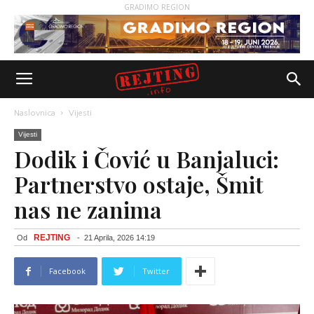
GRADIMO REGION
Naslovnica
Vijesti
Vijesti
Dodik i Čović u Banjaluci:
Partnerstvo ostaje, Šmit
nas ne zanima
REJTING
Od
-
21 Aprila, 2026 14:19
Facebook
Twitter