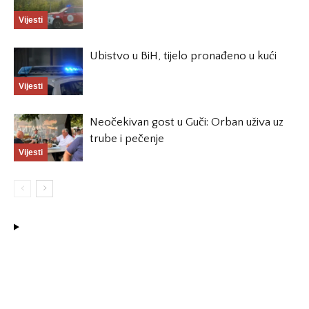
Vijesti
Ubistvo u BiH, tijelo pronađeno u kući
Vijesti
Neočekivan gost u Guči: Orban uživa uz
trube i pečenje
Vijesti