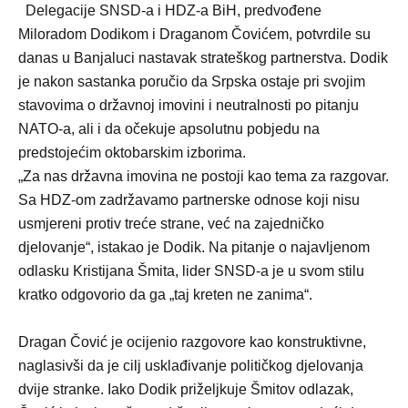
Delegacije SNSD-a i HDZ-a BiH, predvođene
Miloradom Dodikom i Draganom Čovićem, potvrdile su
danas u Banjaluci nastavak strateškog partnerstva. Dodik
je nakon sastanka poručio da Srpska ostaje pri svojim
stavovima o državnoj imovini i neutralnosti po pitanju
NATO-a, ali i da očekuje apsolutnu pobjedu na
predstojećim oktobarskim izborima.
„Za nas državna imovina ne postoji kao tema za razgovar.
Sa HDZ-om zadržavamo partnerske odnose koji nisu
usmjereni protiv treće strane, već na zajedničko
djelovanje“, istakao je Dodik. Na pitanje o najavljenom
odlasku Kristijana Šmita, lider SNSD-a je u svom stilu
kratko odgovorio da ga „taj kreten ne zanima“.
Dragan Čović je ocijenio razgovore kao konstruktivne,
naglasivši da je cilj usklađivanje političkog djelovanja
dvije stranke. Iako Dodik priželjkuje Šmitov odlazak,