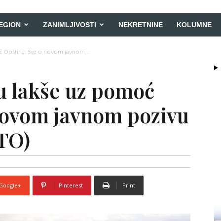
EGION
ZANIMLJIVOSTI
NEKRETNINE
KOLUMNE
ć Opštine: Sve o novom javnom...
u lakše uz pomoć
novom javnom pozivu
TO)
Google+
Pinterest
Print