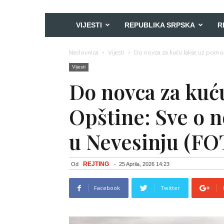
VIJESTI
REPUBLIKA SRPSKA
R
Naslovnica
Vijesti
Do novca za kuću lakše uz pomo
Vijesti
Do novca za kuć
Opštine: Sve o 
u Nevesinju (FO
REJTING
Od
-
25 Aprila, 2026 14:23
Facebook
Twitter