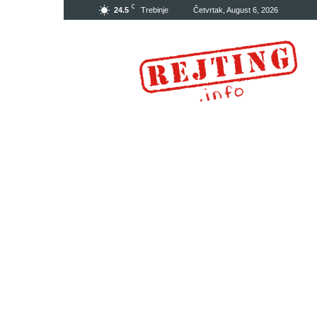
C
24.5
Trebinje
Četvrtak, August 6, 2026
Rejting