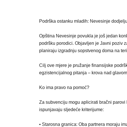
Podrška ostanku mladih: Nevesinje dodjelj
Opština Nevesinje povukla je još jedan konk
podršku porodici. Objavljen je Javni poziv 
planiraju izgradnju sopstvenog doma na terit
Cilj ove mjere je pružanje finansijske podr
egzistencijalnog pitanja – krova nad glavom
Ko ima pravo na pomoć?
Za subvenciju mogu aplicirati bračni parovi 
ispunjavaju sljedeće kriterijume:
• Starosna granica: Oba partnera moraju ima