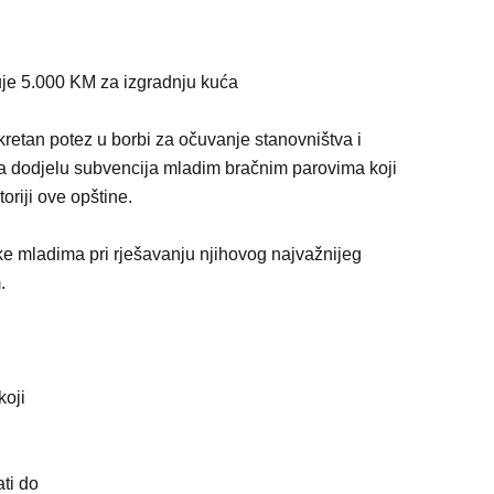
uje 5.000 KM za izgradnju kuća
retan potez u borbi za očuvanje stanovništva i
za dodjelu subvencija mladim bračnim parovima koji
oriji ove opštine.
ške mladima pri rješavanju njihovog najvažnijeg
.
koji
ti do