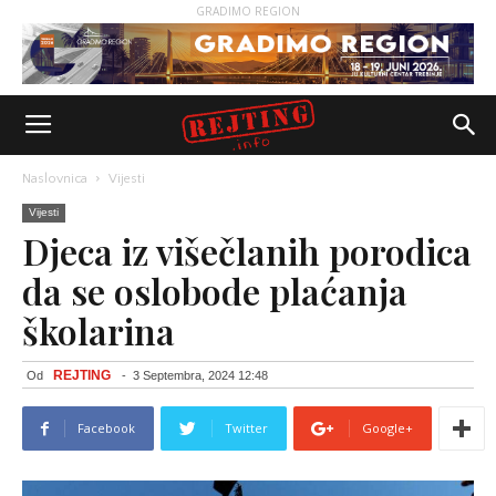
GRADIMO REGION
Naslovnica
Vijesti
Vijesti
Djeca iz višečlanih porodica
da se oslobode plaćanja
školarina
REJTING
Od
-
3 Septembra, 2024 12:48
Facebook
Twitter
Google+