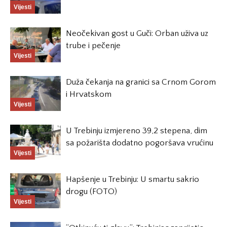
Vijesti
Neočekivan gost u Guči: Orban uživa uz
trube i pečenje
Vijesti
Duža čekanja na granici sa Crnom Gorom
i Hrvatskom
Vijesti
U Trebinju izmjereno 39,2 stepena, dim
sa požarišta dodatno pogoršava vrućinu
Vijesti
Hapšenje u Trebinju: U smartu sakrio
drogu (FOTO)
Vijesti