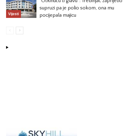
“Otkinuću ti glavu”: Trebinjac zaprijetio
supruzi pa je polio sokom, ona mu
Vijesti
pocijepala majicu