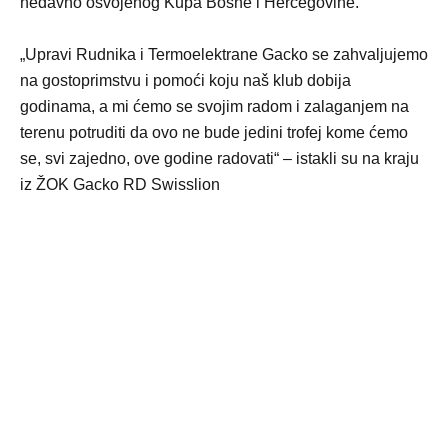
nedavno osvojenog Kupa Bosne i Hercegovine.
„Upravi Rudnika i Termoelektrane Gacko se zahvaljujemo
na gostoprimstvu i pomoći koju naš klub dobija
godinama, a mi ćemo se svojim radom i zalaganjem na
terenu potruditi da ovo ne bude jedini trofej kome ćemo
se, svi zajedno, ove godine radovati“ – istakli su na kraju
iz ŽOK Gacko RD Swisslion