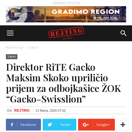
GRADIMO REGION
Naslovnica
Vijesti
Vijesti
Direktor RiTE Gacko
Maksim Skoko upriličio
prijem za odbojkašice ŽOK
“Gacko-Swisslion”
REJTING
Od
-
13 Marta, 2026 07:02
Facebook
Twitter
Google+