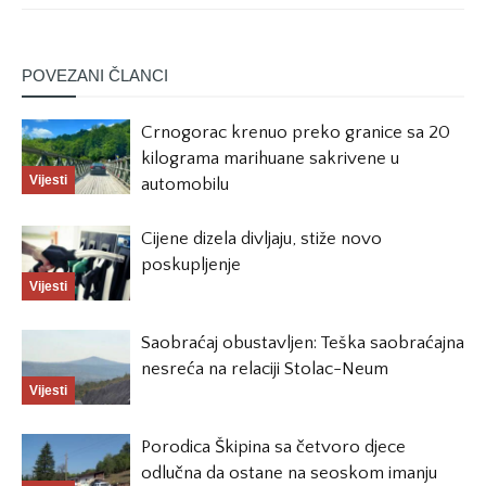
POVEZANI ČLANCI
Crnogorac krenuo preko granice sa 20
kilograma marihuane sakrivene u
Vijesti
automobilu
Cijene dizela divljaju, stiže novo
poskupljenje
Vijesti
Saobraćaj obustavljen: Teška saobraćajna
nesreća na relaciji Stolac-Neum
Vijesti
Porodica Škipina sa četvoro djece
odlučna da ostane na seoskom imanju