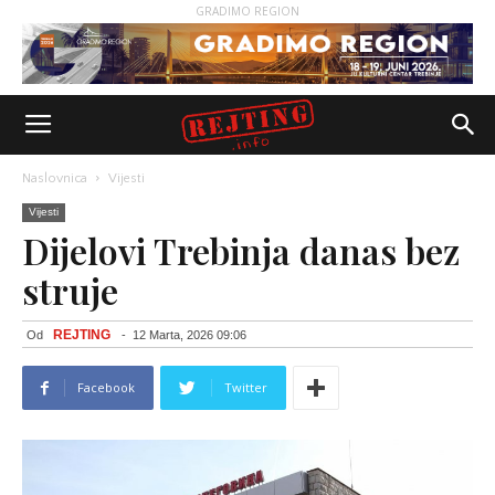
GRADIMO REGION
Naslovnica
Vijesti
Vijesti
Dijelovi Trebinja danas bez
struje
REJTING
Od
-
12 Marta, 2026 09:06
Facebook
Twitter