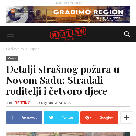
GRADIMO REGION
Naslovnica
Vijesti
Vijesti
Detalji strašnog požara u
Novom Sadu: Stradali
roditelji i četvoro djece
REJTING
Od
-
23 Augusta, 2024 07:25
Facebook
Twitter
Google+