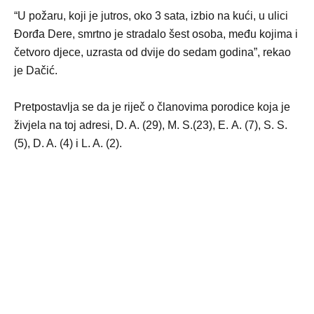
“U požaru, koji je jutros, oko 3 sata, izbio na kući, u ulici
Đorđa Dere, smrtno je stradalo šest osoba, među kojima i
četvoro djece, uzrasta od dvije do sedam godina”, rekao
je Dačić.
Pretpostavlja se da je riječ o članovima porodice koja je
živjela na toj adresi, D. A. (29), M. S.(23), Е. A. (7), S. S.
(5), D. A. (4) i L. A. (2).