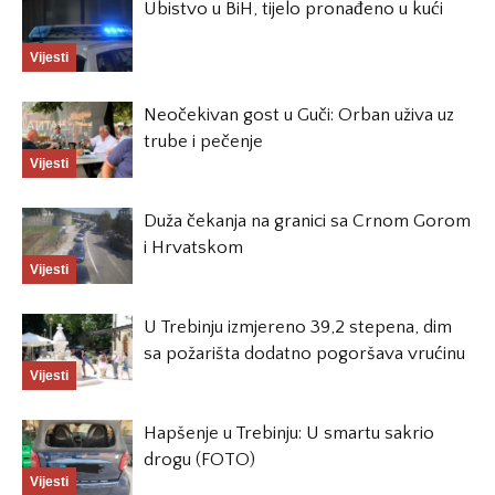
Ubistvo u BiH, tijelo pronađeno u kući
Vijesti
Neočekivan gost u Guči: Orban uživa uz
trube i pečenje
Vijesti
Duža čekanja na granici sa Crnom Gorom
i Hrvatskom
Vijesti
U Trebinju izmjereno 39,2 stepena, dim
sa požarišta dodatno pogoršava vrućinu
Vijesti
Hapšenje u Trebinju: U smartu sakrio
drogu (FOTO)
Vijesti