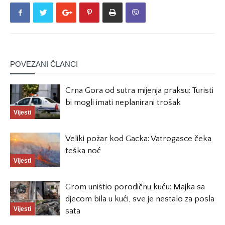
POVEZANI ČLANCI
Crna Gora od sutra mijenja praksu: Turisti
bi mogli imati neplanirani trošak
Vijesti
Veliki požar kod Gacka: Vatrogasce čeka
teška noć
Vijesti
Grom uništio porodičnu kuću: Majka sa
djecom bila u kući, sve je nestalo za posla
Vijesti
sata