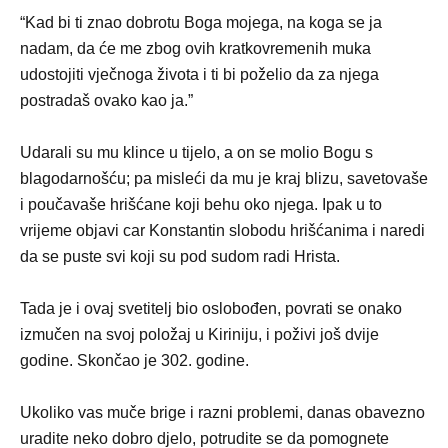
“Kad bi ti znao dobrotu Boga mojega, na koga se ja
nadam, da će me zbog ovih kratkovremenih muka
udostojiti vječnoga života i ti bi poželio da za njega
postradaš ovako kao ja.”
Udarali su mu klince u tijelo, a on se molio Bogu s
blagodarnošću; pa misleći da mu je kraj blizu, savetovaše
i poučavaše hrišćane koji behu oko njega. Ipak u to
vrijeme objavi car Konstantin slobodu hrišćanima i naredi
da se puste svi koji su pod sudom radi Hrista.
Tada je i ovaj svetitelj bio oslobođen, povrati se onako
izmučen na svoj položaj u Kiriniju, i poživi još dvije
godine. Skončao je 302. godine.
Ukoliko vas muče brige i razni problemi, danas obavezno
uradite neko dobro djelo, potrudite se da pomognete