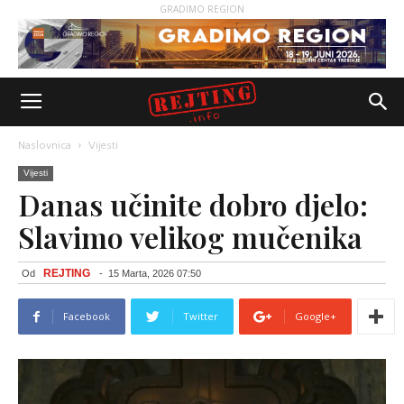
GRADIMO REGION
Naslovnica
Vijesti
Vijesti
Danas učinite dobro djelo:
Slavimo velikog mučenika
REJTING
Od
-
15 Marta, 2026 07:50
Facebook
Twitter
Google+