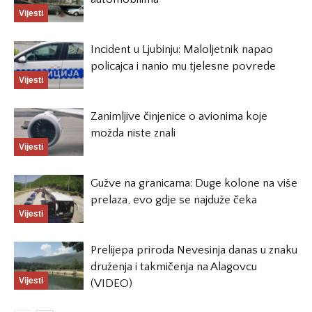
Vijesti
Incident u Ljubinju: Maloljetnik napao
policajca i nanio mu tjelesne povrede
Vijesti
Zanimljive činjenice o avionima koje
možda niste znali
Vijesti
Gužve na granicama: Duge kolone na više
prelaza, evo gdje se najduže čeka
Vijesti
Prelijepa priroda Nevesinja danas u znaku
druženja i takmičenja na Alagovcu
Vijesti
(VIDEO)