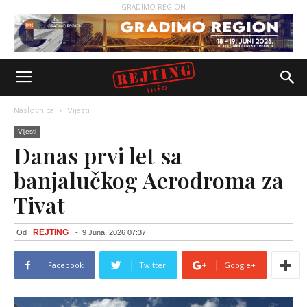
GRADIMO REGION
Naslovnica
Vijesti
Vijesti
Danas prvi let sa
banjalučkog Aerodroma za
Tivat
REJTING
Od
-
9 Juna, 2026 07:37
Facebook
Twitter
Google+