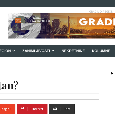
GRADIMO REGION
EGION
ZANIMLJIVOSTI
NEKRETNINE
KOLUMNE
tan?
Google+
Pinterest
Print