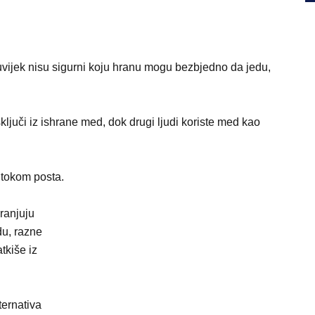
 uvijek nisu sigurni koju hranu mogu bezbjedno da jedu,
ljuči iz ishrane med, dok drugi ljudi koriste med kao
 tokom posta.
ranjuju
du, razne
atkiše iz
ternativa