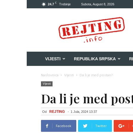
C
24.7
Trebinje
Subota, August 8, 2026
Rejting
VIJESTI
REPUBLIKA SRPSKA
R
Naslovnica
Vijesti
Da li je med postan?
Vijesti
Da li je med pos
REJTING
Od
-
1 Jula, 2024 13:37
Facebook
Twitter