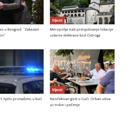
Vijesti
gao u Beograd: “Zakazani
Mitropolija traži preispitivanje lokacije
ori”
solarne elektrane kod Ostroga
Vijesti
H, tijelo pronađeno u kući
Neočekivan gost u Guči: Orban uživa
uz trube i pečenje