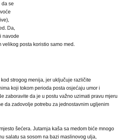
 da se
 voće
ive),
ed. Da,
ci navode
m velikog posta koristio samo med.
d strogog menija, jer uključuje različite
ima koji tokom perioda posta osjećaju umor i
. Ne zaboravite da je u postu važno uzimati pravu mjeru
jne da zadovolje potrebu za jednostavnim ugljenim
umjesto šećera. Jutarnja kaša sa medom biće mnogo
nu salatu sa sosom na bazi maslinovog ulja,