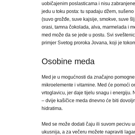
uobičajenim poslasticama i nisu zabranjene
jedu u toku posta: tu spadaju džem, sušeno
(suvo grožđe, suve kajsije, smokve, suve šlj
orasi, tamna čokolada, alva, marmelada i m
med može da se jede u postu. Svi svešteni
primjer Svetog proroka Jovana, koji je toko
Osobine meda
Med je u mogućnosti da značajno pomogne ko
mikroelemente i vitamine. Med će pomoći on
vrtoglavicu, jer daje tijelu snagu i energiju
– dvije kašičice meda dnevno će biti dovol
hidratima.
Med se može dodati čaju ili suvom pecivu 
ukusnija, a za večeru možete napraviti laga