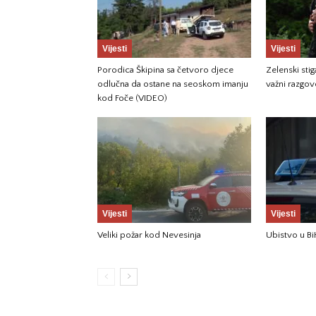
Vijesti
Vijesti
Porodica Škipina sa četvoro djece
Zelenski sti
odlučna da ostane na seoskom imanju
važni razgov
kod Foče (VIDEO)
Vijesti
Vijesti
Veliki požar kod Nevesinja
Ubistvo u Bi