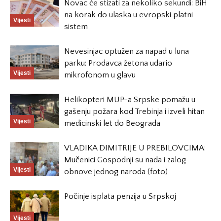
Novac će stizati za nekoliko sekundi: BiH
na korak do ulaska u evropski platni
Vijesti
sistem
Nevesinjac optužen za napad u luna
parku: Prodavca žetona udario
Vijesti
mikrofonom u glavu
Helikopteri MUP-a Srpske pomažu u
gašenju požara kod Trebinja i izveli hitan
Vijesti
medicinski let do Beograda
VLADIKA DIMITRIJE U PREBILOVCIMA:
Mučenici Gospodnji su nada i zalog
Vijesti
obnove jednog naroda (foto)
Počinje isplata penzija u Srpskoj
Vijesti