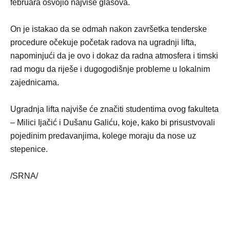
februara osvojio najviše glasova.
On je istakao da se odmah nakon završetka tenderske
procedure očekuje početak radova na ugradnji lifta,
napominjući da je ovo i dokaz da radna atmosfera i timski
rad mogu da riješe i dugogodišnje probleme u lokalnim
zajednicama.
Ugradnja lifta najviše će značiti studentima ovog fakulteta
– Milici Ijačić i Dušanu Galiću, koje, kako bi prisustvovali
pojedinim predavanjima, kolege moraju da nose uz
stepenice.
/SRNA/