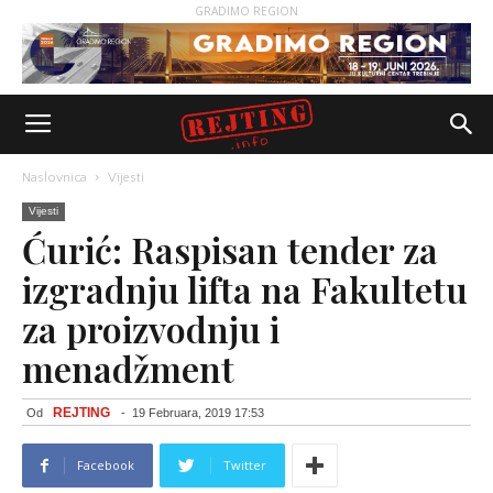
GRADIMO REGION
Naslovnica
Vijesti
Vijesti
Ćurić: Raspisan tender za
izgradnju lifta na Fakultetu
za proizvodnju i
menadžment
REJTING
Od
-
19 Februara, 2019 17:53
Facebook
Twitter